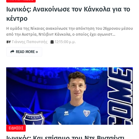
Ιωνικός: Ανακοίνωσε τον Κάνκολα για το
κέντρο
Η ομάδα της Νίκαιας ανακοίνωσε την απόκτηση του 26χρονου μέσου
από την Αυστρία, Ντέιβιντ Κάνκολα, ο οποίος έχει αγωνιστ…
Γιάννης Παπουτσής
12:15:00 μ.μ.
READ MORE »
ΕΙΔΗΣΕΙΣ
Ιωνικός: Και επίσημο του Ντε Βιντσέντι,