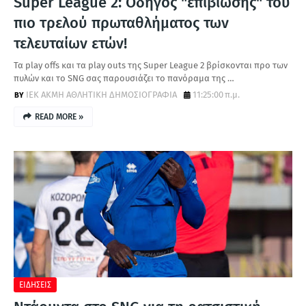
Super League 2: Οδηγός "επιβίωσης" του
πιο τρελού πρωταθλήματος των
τελευταίων ετών!
Τα play offs και τα play outs της Super League 2 βρίσκονται προ των
πυλών και το SNG σας παρουσιάζει το πανόραμα της …
ΙΕΚ ΑΚΜΗ ΑΘΛΗΤΙΚΗ ΔΗΜΟΣΙΟΓΡΑΦΙΑ
11:25:00 π.μ.
READ MORE »
ΕΙΔΗΣΕΙΣ