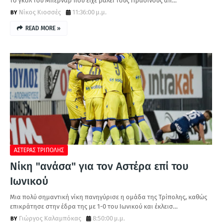
το γκολ του Μπερνάρ που είχε βάλει τους Πρασίνους απ…
Νίκος Κιοσσές
11:36:00 μ.μ.
READ MORE »
ΑΣΤΕΡΑΣ ΤΡΙΠΟΛΗΣ
Νίκη "ανάσα" για τον Αστέρα επί του
Ιωνικού
Μια πολύ σημαντική νίκη πανηγύρισε η ομάδα της Τρίπολης, καθώς
επικράτησε στην έδρα της με 1-0 του Ιωνικού και έκλεισ…
Γιώργος Καλαμπόκας
8:50:00 μ.μ.