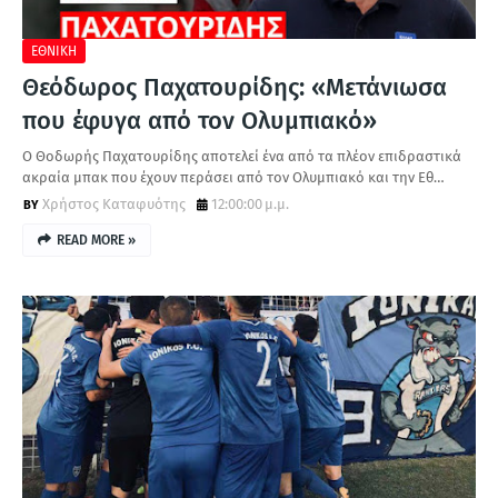
ΕΘΝΙΚΗ
Θεόδωρος Παχατουρίδης: «Μετάνιωσα
που έφυγα από τον Ολυμπιακό»
Ο Θοδωρής Παχατουρίδης αποτελεί ένα από τα πλέον επιδραστικά
ακραία μπακ που έχουν περάσει από τον Ολυμπιακό και την Εθ…
Χρήστος Καταφυότης
12:00:00 μ.μ.
READ MORE »