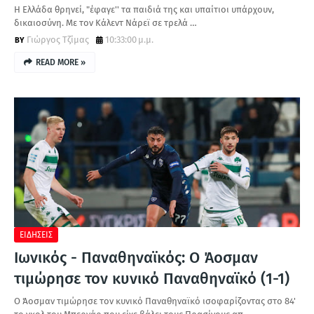
Η Ελλάδα θρηνεί, "έφαγε'' τα παιδιά της και υπαίτιοι υπάρχουν,
δικαιοσύνη. Με τον Κάλεντ Νάρεϊ σε τρελά …
Γιώργος Τζίμας
10:33:00 μ.μ.
READ MORE »
ΕΙΔΗΣΕΙΣ
Ιωνικός - Παναθηναϊκός: Ο Άοσμαν
τιμώρησε τον κυνικό Παναθηναϊκό (1-1)
Ο Άοσμαν τιμώρησε τον κυνικό Παναθηναϊκό ισοφαρίζοντας στο 84'