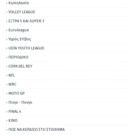
Κωπηλασία
VOLLEY LEAGUE
ΕΞΤΡΑ 5 ΚΑΙ SUPER 3
Εuroleague
Υγρός Στίβος
UEFA YOUTH LEAGUE
ΠΕΡΙΟΔΙΚΟ
COPA DEL REY
NFL
WRC
MOTO GP
Πινγκ - Πονγκ
FINAL 4
ΚΙΝΟ
ΠΩΣ ΝΑ ΚΕΡΔΙΣΩ ΣΤΟ ΣΤΟΙΧΗΜΑ