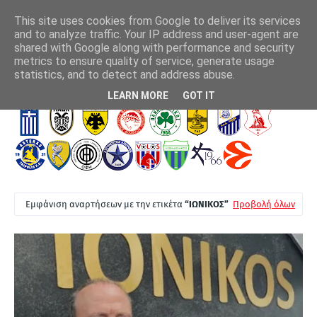
This site uses cookies from Google to deliver its services
and to analyze traffic. Your IP address and user-agent are
shared with Google along with performance and security
metrics to ensure quality of service, generate usage
Παναιτωλικός: Ενίσχυση με τον έμπειρο Μάρβελους Νακάμπα
Έβ
statistics, and to detect and address abuse.
Πρ
Τ
LEARN MORE
GOT IT
Ε
Λ
Ε
Υ
Τ
Εμφάνιση αναρτήσεων με την ετικέτα
ΙΩΝΙΚΟΣ
Προβολή όλων
Α
Ι
Α
Ν
Ε