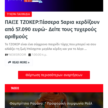
ΤΥΧΕΡΑ ΠΑΙΧΝΙΔΙΑ
ΠΑΙΞΕ ΤΖΟΚΕΡ:Τέσσερα 5αρια κερδίζουν
από 57.090 ευρώ- Δείτε τους τυχερούς
αριθμούς
Το ΤΖΟΚΕΡ είναι ένα σύγχρονο παιχνίδι τύχης που μπορεί να σου
αλλάξει τη ζωή.Υπόσχεται μεγάλα κέρδη και για το λόγο …
NEWSROOM
7:00:00 π.μ.
READ MORE »
Φόρτωση περισσότερων αναρτήσεων
ΤΑΣΕΙΣ
Φαμπρίτσιο Ρομάνο: " Προφορική συμφωνία Ρεάλ