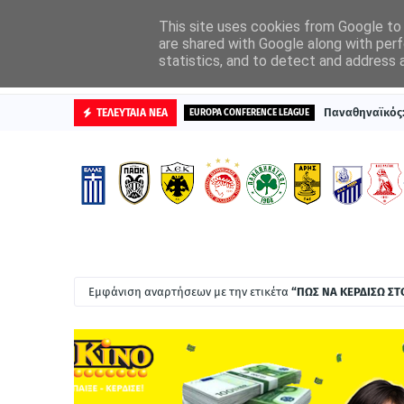
ΑΡΧΙΚΗ
ΔΙΑΦΗΜΙΣΤΕΙΤΕ
This site uses cookies from Google to d
are shared with Google along with perf
statistics, and to detect and address 
ΒΑΘΜΟΛΟΓΙΕΣ
Παναθηναϊκός: 
ΤΕΛΕΥΤΑΙΑ ΝΕΑ
EUROPA CONFERENCE LEAGUE
Εμφάνιση αναρτήσεων με την ετικέτα
ΠΩΣ ΝΑ ΚΕΡΔΙΣΩ ΣΤ