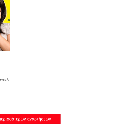
στικό
ερισσότερων αναρτήσεων