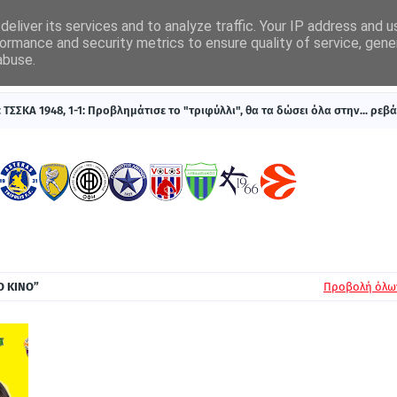
eliver its services and to analyze traffic. Your IP address and 
ormance and security metrics to ensure quality of service, gen
abuse.
ΠΡΩΤΟΣΕΛΙΔΑ
SUPERLEAGUE 1
ΣΥΣΤΗΜΑΤΑ ΓΙΑ ΣΤΟΙΧΗΜΑ
ΤΣΣΚΑ 1948, 1-1: Προβλημάτισε το "τριφύλλι", θα τα δώσει όλα στην... ρεβ
Ο ΚΙΝΟ
Προβολή όλω