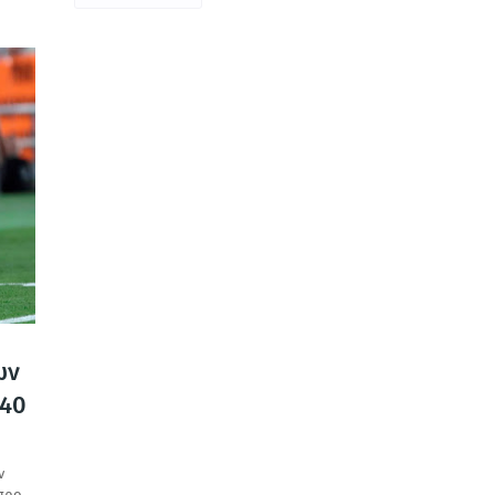
ων
 40
ν
 προ…