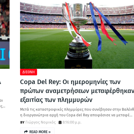
ΔΙΕΘΝΗ
λ
Copa Del Rey: Οι ημερομηνίες των
πρώτων αναμετρήσεων μεταφέρθηκα
εξαιτίας των πλημμυρών
αι
ας…
Μετά τις καταστροφικές πλημμύρες που συνέβησαν στην Βαλένθ
η διοργανώτρια αρχή του Copa del Rey αποφάσισε να μεταφέ…
Γιώργος Νομικός
8:16:00 μ.μ.
READ MORE »