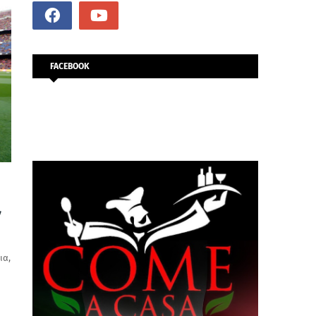
FACEBOOK
ν
ια,