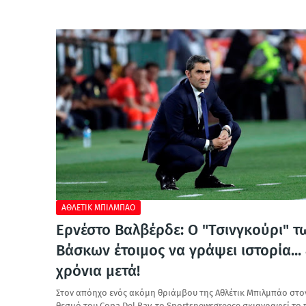
ΑΘΛΕΤΙΚ ΜΠΙΛΜΠΑΟ
Ερνέστο Βαλβέρδε: Ο "Τσινγκούρι" τ
Βάσκων έτοιμος να γράψει ιστορία...
χρόνια μετά!
Στον απόηχο ενός ακόμη θριάμβου της Αθλέτικ Μπιλμπάο στο
θεσμό του Copa Del Ray, το Sportsnewsgreece σκιαγραφεί το