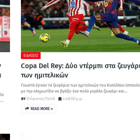
ΕΙΔΗΣΕΙΣ
y
Copa Del Rey: Δύο ντέρμπι στα ζευγάρ
α
των ημιτελικών
Γνωστά έγιναν τα ζευγάρια των ημιτελικών του Κυπέλλου Ισπανία
με την κληρωτίδα να βγάζει ένα πολύ μεγάλο ζευγάρι και…
ία
Στέφανος Παπά
4:48:00 μ.μ.
υ…
READ MORE »