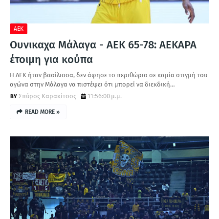
ΑΕΚ
Ουνικαχα Μάλαγα - ΑΕΚ 65-78: ΑΕΚΑΡΑ
έτοιμη για κούπα
Η ΑΕΚ ήταν βασίλισσα, δεν άφησε το περιθώριο σε καμία στιγμή του
αγώνα στην Μάλαγα να πιστέψει ότι μπορεί να διεκδική…
Σπύρος Καρακίτσος
11:56:00 μ.μ.
READ MORE »