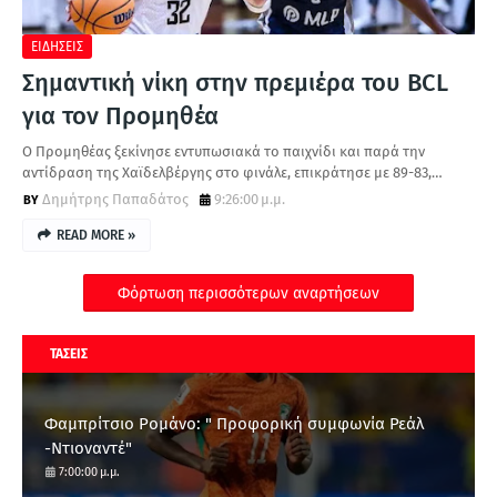
ΕΙΔΗΣΕΙΣ
Σημαντική νίκη στην πρεμιέρα του BCL
για τον Προμηθέα
Ο Προμηθέας ξεκίνησε εντυπωσιακά το παιχνίδι και παρά την
αντίδραση της Χαϊδελβέργης στο φινάλε, επικράτησε με 89-83,…
Δημήτρης Παπαδάτος
9:26:00 μ.μ.
READ MORE »
Φόρτωση περισσότερων αναρτήσεων
ΤΑΣΕΙΣ
Φαμπρίτσιο Ρομάνο: " Προφορική συμφωνία Ρεάλ
-Ντιοναντέ"
7:00:00 μ.μ.