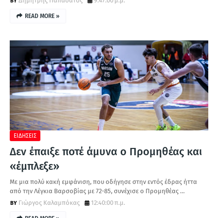
Δημήτρης Παπαδάτος
9:47:00 μ.μ.
READ MORE »
ΕΙΔΗΣΕΙΣ
Δεν έπαιξε ποτέ άμυνα ο Προμηθέας και
«έμπλεξε»
Με μια πολύ κακή εμφάνιση, που οδήγησε στην εντός έδρας ήττα
από την Λέγκια Βαρσοβίας με 72-85, συνέχισε ο Προμηθέας …
Γιώργος Καλαμπόκας
12:40:00 π.μ.