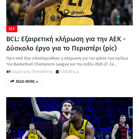
Α
ΑΕΚ
BCL: Εξαιρετική κλήρωση για την ΑΕΚ -
Δύσκολο έργο για το Περιστέρι (pic)
Πριν από λίγο ολοκληρώθηκε η κλήρωση για την φάση των ομίλων
του Basketball Champions League για την σεζόν 2026-27. Εκ…
Δημήτρης Παπαδάτος
1:58:00 μ.μ.
READ MORE »