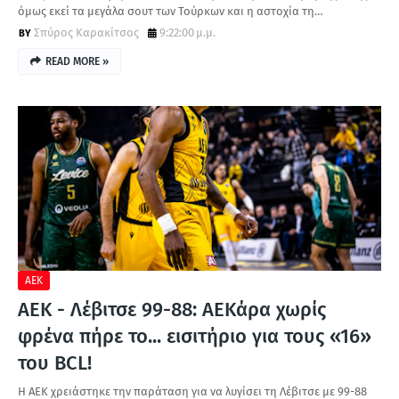
όμως εκεί τα μεγάλα σουτ των Τούρκων και η αστοχία τη…
Σπύρος Καρακίτσος
9:22:00 μ.μ.
READ MORE »
ΑΕΚ
ΑΕΚ - Λέβιτσε 99-88: ΑΕΚάρα χωρίς
φρένα πήρε το... εισιτήριο για τους «16»
του BCL!
Η ΑΕΚ χρειάστηκε την παράταση για να λυγίσει τη Λέβιτσε με 99-88