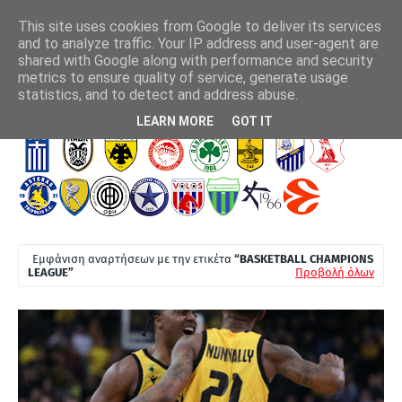
This site uses cookies from Google to deliver its services
and to analyze traffic. Your IP address and user-agent are
shared with Google along with performance and security
metrics to ensure quality of service, generate usage
ν!
ΠΑΟΚ - Άντερλεχτ 0-1: Έμπλεξε και τώρα τρέχει
"Στ
statistics, and to detect and address abuse.
Τ
LEARN MORE
GOT IT
Ε
Λ
Ε
Υ
Τ
Εμφάνιση αναρτήσεων με την ετικέτα
BASKETBALL CHAMPIONS
Α
LEAGUE
Προβολή όλων
Ι
Α
Ν
Ε