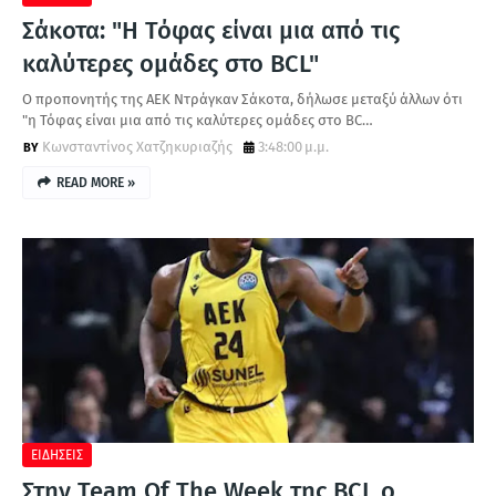
Σάκοτα: "Η Τόφας είναι μια από τις
καλύτερες ομάδες στο BCL"
Ο προπονητής της ΑΕΚ Ντράγκαν Σάκοτα, δήλωσε μεταξύ άλλων ότι
"η Τόφας είναι μια από τις καλύτερες ομάδες στο BC…
Κωνσταντίνος Χατζηκυριαζής
3:48:00 μ.μ.
READ MORE »
ΕΙΔΗΣΕΙΣ
Στην Team Of The Week της BCL ο