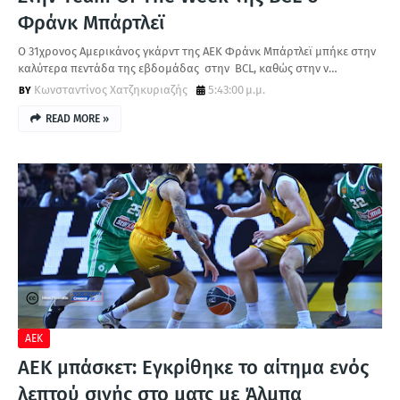
Φράνκ Μπάρτλεϊ
Ο 31χρονος Αμερικάνος γκάρντ της ΑΕΚ Φράνκ Μπάρτλεϊ μπήκε στην
καλύτερα πεντάδα της εβδομάδας στην BCL, καθώς στην ν…
Κωνσταντίνος Χατζηκυριαζής
5:43:00 μ.μ.
READ MORE »
ΑΕΚ
ΑΕΚ μπάσκετ: Εγκρίθηκε το αίτημα ενός
λεπτού σιγής στο ματς με Άλμπα