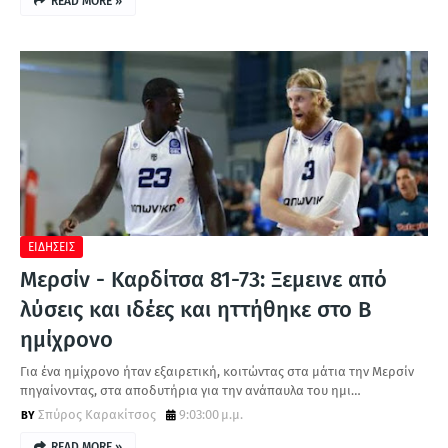
READ MORE »
ΕΙΔΗΣΕΙΣ
Μερσίν - Καρδίτσα 81-73: Ξεμεινε από
λύσεις και ιδέες και ηττήθηκε στο Β
ημίχρονο
Για ένα ημίχρονο ήταν εξαιρετική, κοιτώντας στα μάτια την Μερσίν
πηγαίνοντας, στα αποδυτήρια για την ανάπαυλα του ημι…
Σπύρος Καρακίτσος
9:03:00 μ.μ.
READ MORE »