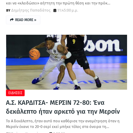
και να «κλειδώσει» αήττητη την πρώτη θέση και την πρόκ…
Δημήτρης Παπαδάτος
11:45:00 μ.μ.
READ MORE »
ΕΙΔΗΣΕΙΣ
Α.Σ. ΚΑΡΔΙΤΣΑ- ΜΕΡΣΙΝ 72-80: Ένα
δεκάλεπτο ήταν αρκετό για την Μερσίν
Το Α δεκάλεπτο, ήταν αυτό που καθόρισε την αναμέτρηση όταν η
Μερσίν έκανε το 20-0 σερί εκεί μπήκε τέλος στα όνειρα τη…