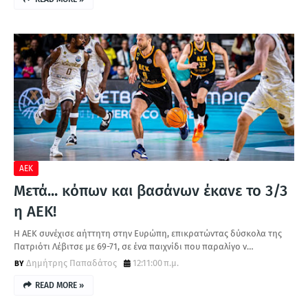
ΑΕΚ
Μετά... κόπων και βασάνων έκανε το 3/3
η ΑΕΚ!
Η ΑΕΚ συνέχισε αήττητη στην Ευρώπη, επικρατώντας δύσκολα της
Πατριότι Λέβιτσε με 69-71, σε ένα παιχνίδι που παραλίγο ν…
Δημήτρης Παπαδάτος
12:11:00 π.μ.
READ MORE »