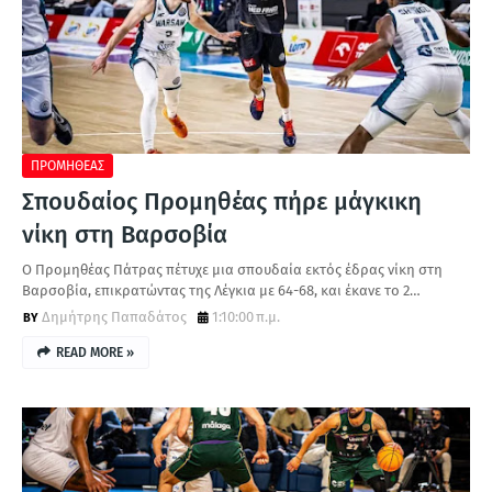
ΠΡΟΜΗΘΕΑΣ
Σπουδαίος Προμηθέας πήρε μάγκικη
νίκη στη Βαρσοβία
Ο Προμηθέας Πάτρας πέτυχε μια σπουδαία εκτός έδρας νίκη στη
Βαρσοβία, επικρατώντας της Λέγκια με 64-68, και έκανε το 2…
Δημήτρης Παπαδάτος
1:10:00 π.μ.
READ MORE »