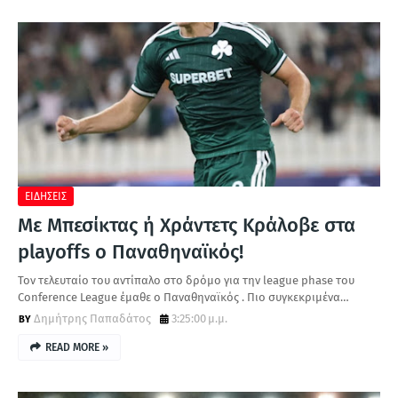
ΕΙΔΗΣΕΙΣ
Με Μπεσίκτας ή Χράντετς Κράλοβε στα
playoffs ο Παναθηναϊκός!
Τον τελευταίο του αντίπαλο στο δρόμο για την league phase του
Conference League έμαθε ο Παναθηναϊκός . Πιο συγκεκριμένα…
Δημήτρης Παπαδάτος
3:25:00 μ.μ.
READ MORE »