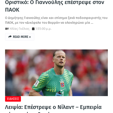
Οριστικό: Ο Γιαννούλης επέστρεψε στον
ΠΑΟΚ
Ο Δημήτρης Γιαννούλης είναι και επίσημα ξανά ποδοσφαιριστής του
ΠΑΟΚ, με τον «Δικέφαλο του Βορρά» να ολοκληρώνει μία …
Ηλίας Γκέλιας
1:55:00 μ.μ.
READ MORE »
ΕΙΔΗΣΕΙΣ
Λειψία: Επέστρεψε ο Νίλαντ – Εμπειρία