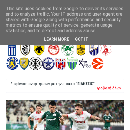
This site uses cookies from Google to deliver its services
and to analyze traffic. Your IP address and user-agent are
shared with Google along with performance and security
metrics to ensure quality of service, generate usage
δηγός της
Παναθηναϊκός: ΤΣΣΚΑ 1948, 1-1: Προβλημάτισε το "τριφύλλι",
Ο Τ
statistics, and to detect and address abuse.
θα τα δώσει όλα στην... ρεβάνς
Τ
LEARN MORE
GOT IT
Ε
Λ
Ε
Υ
Τ
Εμφάνιση αναρτήσεων με την ετικέτα
ΕΙΔΗΣΕΙΣ
Α
Προβολή όλων
Ι
Α
Ν
Ε