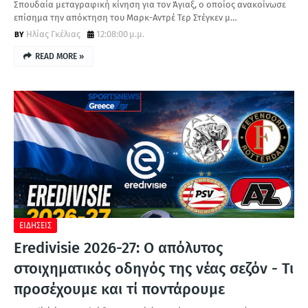
Σπουδαία μεταγραφική κίνηση για τον Άγιαξ, ο οποίος ανακοίνωσε
επίσημα την απόκτηση του Μαρκ-Αντρέ Τερ Στέγκεν μ…
Ηλίας Γκέλιας
12:08:00 μ.μ.
READ MORE »
ΕΙΔΗΣΕΙΣ
Eredivisie 2026-27: Ο απόλυτος
στοιχηματικός οδηγός της νέας σεζόν - Τι
προσέχουμε και τί ποντάρουμε