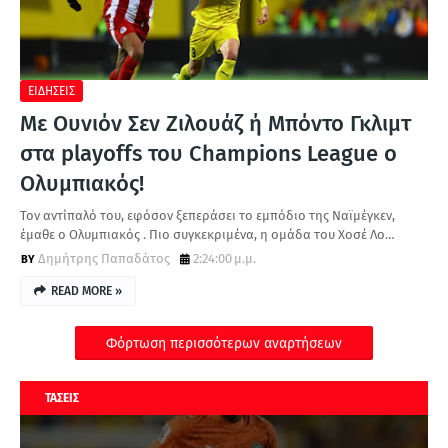
ΕΙΔΗΣΕΙΣ
Με Ουνιόν Σεν Ζιλουάζ ή Μπόντο Γκλιμτ
στα playoffs του Champions League ο
Ολυμπιακός!
Τον αντίπαλό του, εφόσον ξεπεράσει το εμπόδιο της Ναϊμέγκεν,
έμαθε ο Ολυμπιακός . Πιο συγκεκριμένα, η ομάδα του Χοσέ Λο…
Δημήτρης Παπαδάτος
2:24:00 μ.μ.
READ MORE »
Φόρτωση περισσότερων αναρτήσεων
ΤΑΣΕΙΣ