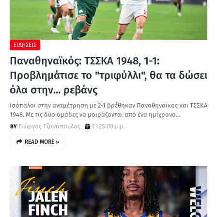
Α
ΕΙΔΗΣΕΙΣ
Παναθηναϊκός: ΤΣΣΚΑ 1948, 1-1:
Προβλημάτισε το "τριφύλλι", θα τα δώσει
όλα στην... ρεβάνς
Ισόπαλοι στην αναμέτρηση με 2-1 βρέθηκαν Παναθηναϊκος και ΤΣΣΚΑ
1948. Με τις δύο ομάδες να μοιράζονται από ένα ημίχρονο…
Γιώργος Τζανόπουλος
11:25:00 μ.μ.
READ MORE »