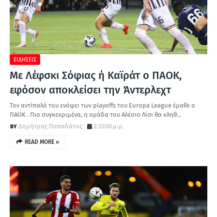
ΕΙΔΗΣΕΙΣ
Με Λέφσκι Σόφιας ή Καϊράτ ο ΠΑΟΚ,
εφόσον αποκλείσει την Άντερλεχτ
Τον αντίπαλό του ενόψει των playoffs του Europa League έμαθε ο
ΠΑΟΚ . Πιο συγκεκριμένα, η ομάδα του Αλέσιο Λίσι θα κληθ…
Δημήτρης Παπαδάτος
2:33:00 μ.μ.
READ MORE »