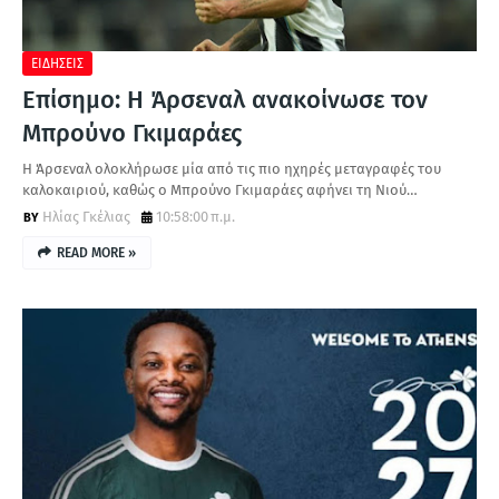
ΕΙΔΗΣΕΙΣ
Επίσημο: Η Άρσεναλ ανακοίνωσε τον
Μπρούνο Γκιμαράες
Η Άρσεναλ ολοκλήρωσε μία από τις πιο ηχηρές μεταγραφές του
καλοκαιριού, καθώς ο Μπρούνο Γκιμαράες αφήνει τη Νιού…
Ηλίας Γκέλιας
10:58:00 π.μ.
READ MORE »