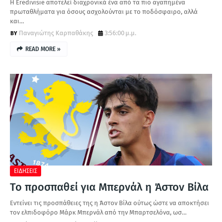
Η Eredivisie αποτελεί διαχρονικά ένα από τα πιο αγαπημένα
πρωταθλήματα για όσους ασχολούνται με το ποδόσφαιρο, αλλά
και…
Παναγιώτης Καρπαθάκης
3:56:00 μ.μ.
READ MORE »
ΕΙΔΗΣΕΙΣ
Το προσπαθεί για Μπερνάλ η Άστον Βίλα
Εντείνει τις προσπάθειες της η Άστον Βίλα ούτως ώστε να αποκτήσει
τον ελπιδοφόρο Μάρκ Μπερνάλ από την Μπαρτσελόνα, ωσ…