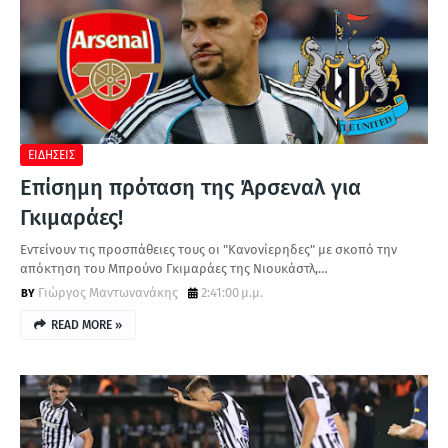
ΕΙΔΗΣΕΙΣ
Επίσημη πρόταση της Άρσεναλ για
Γκιμαράες!
Εντείνουν τις προσπάθειες τους οι "Κανονίερηδες" με σκοπό την
απόκτηση του Μπρούνο Γκιμαράες της Νιουκάστλ,…
Γιώργος Μαντωνανάκης
2:41:00 μ.μ.
READ MORE »