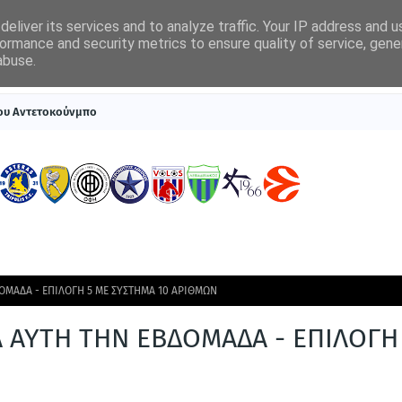
eliver its services and to analyze traffic. Your IP address and 
ormance and security metrics to ensure quality of service, gen
abuse.
ΠΡΩΤΟΣΕΛΙΔΑ
SUPERLEAGUE 1
ΣΥΣΤΗΜΑΤΑ ΓΙΑ ΣΤΟΙΧΗΜΑ
του Αντετοκούνμπο
ΔΟΜΑΔΑ - ΕΠΙΛΟΓΗ 5 ΜΕ ΣΥΣΤΗΜΑ 10 ΑΡΙΘΜΩΝ
ΙΑ ΑΥΤΗ ΤΗΝ ΕΒΔΟΜΑΔΑ - ΕΠΙΛΟΓΗ
Ν