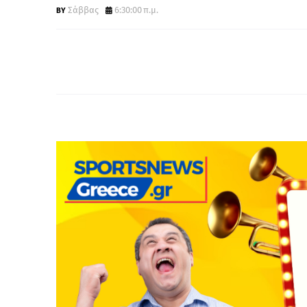
Σάββας
6:30:00 π.μ.