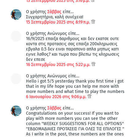
13 Σεπτεμβρίου 2025 στις 3:16 μ.μ.
Ο χρήστης
Σάββας
είπε…
Συγχαρητήρια, καλή συνέχεια!
15 Σεπτεμβρίου 2025 στις 8:19 π.μ.
Ο χρήστης Ανώνυμος είπε…
16/9/2025 επαιξα 6αριθμους και δεν εκατσε ουτε
κοντα στις προτασεις σας επαιξα 200κληρωσεις
εβγαλα 0.5 δεν ειναι παραπονο απλα μηπως κατι
εγινε λαθος? και τωρα που βλεπω τις κληρωσεις
δεν επεσε
16 Σεπτεμβρίου 2025 στις 5:22 μ.μ.
Ο χρήστης Ανώνυμος είπε…
Hello i got 5/5 yesterday thank you first time i got
that in my life hope you can help me more with
more numbers and what time to play the numbers
6 Ιανουαρίου 2026 στις 9:06 μ.μ.
Ο χρήστης
Σάββας
είπε…
Congratulations on your success! If you want to
play with more numbers you can see the other
column ''WEEKLY SUGGESTIONS FOR ALL OPTIONS''
''ΕΒΔΟΜΑΔΙΑΙΕΣ ΠΡΟΤΑΣΕΙΣ ΓΙΑ ΟΛΕΣ ΤΙΣ ΕΠΙΛΟΓΕΣ ''
As I write in the post, these numbers are the ones