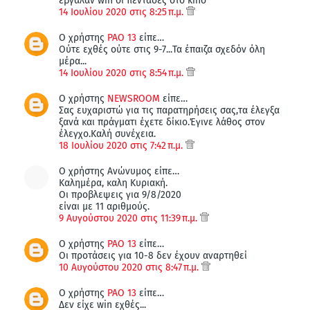
έβγαλαν win οι πεντάδες στο kino
14 Ιουλίου 2020 στις 8:25 π.μ.
Ο χρήστης
PAO 13
είπε…
Ούτε εχθές ούτε στις 9-7...Τα έπαιζα σχεδόν όλη
μέρα...
14 Ιουλίου 2020 στις 8:54 π.μ.
Ο χρήστης
NEWSROOM
είπε…
Σας ευχαριστώ για τις παρατηρήσεις σας,τα έλεγξα
ξανά και πράγματι έχετε δίκιο.Έγινε λάθος στον
έλεγχο.Καλή συνέχεια.
18 Ιουλίου 2020 στις 7:42 π.μ.
Ο χρήστης Ανώνυμος είπε…
Καλημέρα, καλη Κυριακή.
Οι προβλεψεις για 9/8/2020
είναι με 11 αριθμούς.
9 Αυγούστου 2020 στις 11:39 π.μ.
Ο χρήστης
PAO 13
είπε…
Οι προτάσεις για 10-8 δεν έχουν αναρτηθεί
10 Αυγούστου 2020 στις 8:47 π.μ.
Ο χρήστης
PAO 13
είπε…
Δεν είχε win εχθές...