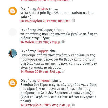
Ο χρήστης
Aristos
είπε…
vrika 5 sta 5 prin ligo 225 euro euxaristo na iste
kala :-)
26 Ιανουαρίου 2019 στις 10:03 π.μ.
Ο χρήστης Ανώνυμος είπε…
τις προτάσεις που μας κάνετε θα βγούνε σε όλη τη
διάρκεια της μέρας
14 Μαΐου 2019 στις 2:11 μ.μ.
Ο χρήστης
Σάββας
είπε…
Εκτιμούμε από τα στατιστικά των κληρώσεων της
προηγούμενης μέρας ότι θα βγουν κάποια στιγμή
στη διάρκεια αυτής της ημέρας κάτι που όμως δεν
είναι και απόλυτα σίγουρο.
14 Μαΐου 2019 στις 3:41 μ.μ.
Ο χρήστης
Unknown
είπε…
Ε παιδιά δεν ξέρω τι έγινε πάντως τόσο γκαντέμης
που είμαι δεν περίμενα να κερδίσω, είδα τους
αριθμούς και λέω δεν βαριέσαι να πάω ναπαιξω
(2:20) και κερδισα 4 στα 5 είστε τέλειοι ευχαριστώ
πολυ😁
17 Σεπτεμβρίου 2019 στις 2:40 μ.μ.