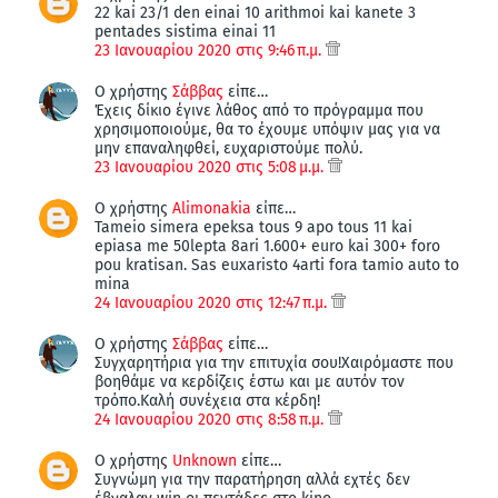
22 kai 23/1 den einai 10 arithmoi kai kanete 3
pentades sistima einai 11
23 Ιανουαρίου 2020 στις 9:46 π.μ.
Ο χρήστης
Σάββας
είπε…
Έχεις δίκιο έγινε λάθος από το πρόγραμμα που
χρησιμοποιούμε, θα το έχουμε υπόψιν μας για να
μην επαναληφθεί, ευχαριστούμε πολύ.
23 Ιανουαρίου 2020 στις 5:08 μ.μ.
Ο χρήστης
Alimonakia
είπε…
Tameio simera epeksa tous 9 apo tous 11 kai
epiasa me 50lepta 8ari 1.600+ euro kai 300+ foro
pou kratisan. Sas euxaristo 4arti fora tamio auto to
mina
24 Ιανουαρίου 2020 στις 12:47 π.μ.
Ο χρήστης
Σάββας
είπε…
Συγχαρητήρια για την επιτυχία σου!Χαιρόμαστε που
βοηθάμε να κερδίζεις έστω και με αυτόν τον
τρόπο.Καλή συνέχεια στα κέρδη!
24 Ιανουαρίου 2020 στις 8:58 π.μ.
Ο χρήστης
Unknown
είπε…
Συγνώμη για την παρατήρηση αλλά εχτές δεν