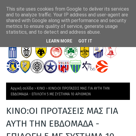
This site uses cookies from Google to deliver its services
and to analyze traffic. Your IP address and user-agent are
shared with Google along with performance and security
metrics to ensure quality of service, generate usage
λο της
"Στη κούρσα απόκτησης του Αριάγκα η ΑΕΚ"
Πλ
statistics, and to detect and address abuse.
Τ
LEARN MORE
GOT IT
Ε
Λ
Ε
Υ
Τ
Αρχική σελίδα
ΚΙΝΟ
ΚΙΝΟ:ΟΙ ΠΡΟΤΑΣΕΙΣ ΜΑΣ ΓΙΑ ΑΥΤΗ ΤΗΝ
Α
ΕΒΔΟΜΑΔΑ - ΕΠΙΛΟΓΗ 5 ΜΕ ΣΥΣΤΗΜΑ 10 ΑΡΙΘΜΩΝ
Ι
ΚΙΝΟ:ΟΙ ΠΡΟΤΑΣΕΙΣ ΜΑΣ ΓΙΑ
Α
Ν
ΑΥΤΗ ΤΗΝ ΕΒΔΟΜΑΔΑ -
Ε