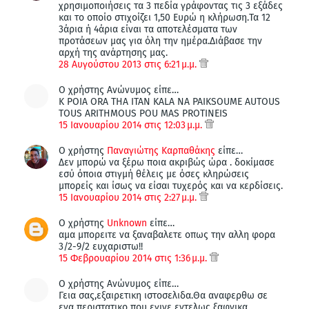
χρησιμοποιήσεις τα 3 πεδία γράφοντας τις 3 εξάδες
και το οποίο στιχοίζει 1,50 Ευρώ η κλήρωση.Τα 12
3άρια ή 4άρια είναι τα αποτελέσματα των
προτάσεων μας για όλη την ημέρα.Διάβασε την
αρχή της ανάρτησης μας.
28 Αυγούστου 2013 στις 6:21 μ.μ.
Ο χρήστης Ανώνυμος είπε…
K POIA ORA THA ITAN KALA NA PAIKSOUME AUTOUS
TOUS ARITHMOUS POU MAS PROTINEIS
15 Ιανουαρίου 2014 στις 12:03 μ.μ.
Ο χρήστης
Παναγιώτης Καρπαθάκης
είπε…
Δεν μπορώ να ξέρω ποια ακριβώς ώρα . δοκίμασε
εσύ όποια στιγμή θέλεις με όσες κληρώσεις
μπορείς και ίσως να είσαι τυχερός και να κερδίσεις.
15 Ιανουαρίου 2014 στις 2:27 μ.μ.
Ο χρήστης
Unknown
είπε…
αμα μπορειτε να ξαναβαλετε οπως την αλλη φορα
3/2-9/2 ευχαριστω!!
15 Φεβρουαρίου 2014 στις 1:36 μ.μ.
Ο χρήστης Ανώνυμος είπε…
Γεια σας,εξαιρετικη ιστοσελιδα.Θα αναφερθω σε
ενα περιστατικο που εγινε εντελως ξαφνικα