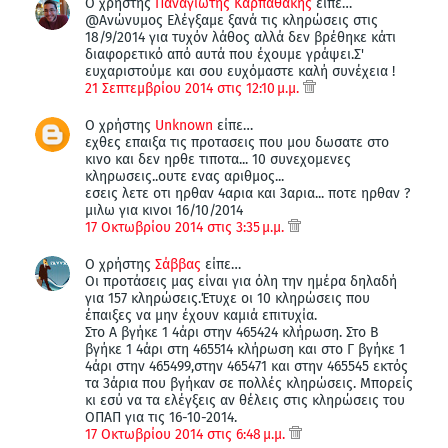
Ο χρήστης
Παναγιώτης Καρπαθάκης
είπε…
@Ανώνυμος Ελέγξαμε ξανά τις κληρώσεις στις
18/9/2014 για τυχόν λάθος αλλά δεν βρέθηκε κάτι
διαφορετικό από αυτά που έχουμε γράψει.Σ'
ευχαριστούμε και σου ευχόμαστε καλή συνέχεια !
21 Σεπτεμβρίου 2014 στις 12:10 μ.μ.
Ο χρήστης
Unknown
είπε…
εχθες επαιξα τις προτασεις που μου δωσατε στο
κινο και δεν ηρθε τιποτα... 10 συνεχομενες
κληρωσεις..ουτε ενας αριθμος...
εσεις λετε οτι ηρθαν 4αρια και 3αρια... ποτε ηρθαν ?
μιλω για κινοι 16/10/2014
17 Οκτωβρίου 2014 στις 3:35 μ.μ.
Ο χρήστης
Σάββας
είπε…
Οι προτάσεις μας είναι για όλη την ημέρα δηλαδή
για 157 κληρώσεις.Έτυχε οι 10 κληρώσεις που
έπαιξες να μην έχουν καμιά επιτυχία.
Στο Α βγήκε 1 4άρι στην 465424 κλήρωση. Στο Β
βγήκε 1 4άρι στη 465514 κλήρωση και στο Γ βγήκε 1
4άρι στην 465499,στην 465471 και στην 465545 εκτός
τα 3άρια που βγήκαν σε πολλές κληρώσεις. Μπορείς
κι εσύ να τα ελέγξεις αν θέλεις στις κληρώσεις του
ΟΠΑΠ για τις 16-10-2014.
17 Οκτωβρίου 2014 στις 6:48 μ.μ.