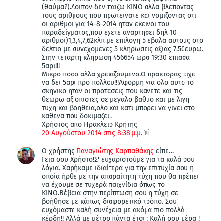
(θαύμα?).Λοιπον δεν παιζω ΚΙΝΟ αλλα βλεποντας
τους αριθμους που πρωτεινατε και νομιζοντας οτι
οι αριθμοι για 14-8-2014 ηταν εκεινοι του
παραδείγματος,που εχετε αναρτησει δηλ 10
αριθμοι)1,3,4,7,62κλπ με επιλογη 5 εβαλα αυτους στο
δελτιο με συνεχομενες 5 κληρωσεις αξιας 7.50ευρω.
Στην τεταρτη κληρωση 456654 ωρα 19:30 επιασα
5αρι!!!
Mικρο ποσο αλλα χρειαζουμενο.Ο πρακτορας ειχε
να δει 5αρι προ πολλου!!!Αφορμη για ολο αυτο το
σκηνικο ηταν οι προτασεις που κανετε και τις
θεωρω αξιοπιστες σε μεγαλο βαθμο και με λιγη
τυχη και βοηθεια,ολο και κατι μπορει να γινει στο
καθενα που δοκιμαζει..
Χρήστος απο Ηρακλειο Κρητης
20 Αυγούστου 2014 στις 8:38 μ.μ.
Ο χρήστης
Παναγιώτης Καρπαθάκης
είπε…
Γεια σου Χρήστο!Σ' ευχαριστούμε για τα καλά σου
λόγια. Χαρήκαμε ιδιαίτερα για την επιτυχία σου η
οποία ήρθε με την απαραίτητη τύχη που θα πρέπει
να έχουμε σε τυχερά παιχνίδια όπως το
ΚΙΝΟ.Βέβαια στην περίπτωση σου η τύχη σε
βοήθησε με κάπως διαφορετικό τρόπο. Σου
ευχόμαστε καλή συνέχεια με ακόμα πιο πολλά
κέρδη!! Αλλά με μέτρο πάντα έτσι ; Καλή σου μέρα !