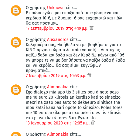
Ο χρήστης
Unknown
είπε…
Ε παιδιά εγώ είμαι έπαιξα από τα κερδισμένα και
κερδισα 10 €, με δυόμισι € σας ευχαριστώ και πάλι
θα σας προτιμαω
17 Σεπτεμβρίου 2019 στις 4:19 μ.μ.
Ο χρήστης
Alexandros
είπε…
Καλησπέρα σας, θα ήθελα να με βοηθήσετε για το
ΚΙΝΟ άρχισα τώρα τελευταία να παίζω, Δυστυχώς
παίζω 5αδα και 6αδα και δεν Κερδίζω πάνω από 10€
αν μπορείτε να με βοηθήσετε να παίξω 6αδα ή 7αδα
και να κερδίσω θα σας είμαι ευγνώμων
πραγματικά...
7 Νοεμβρίου 2019 στις 10:53 μ.μ.
Ο χρήστης
Alimonakia
είπε…
Ego dialego mia apo tis 3 stiles pou dinete pezo
me 10 euro 20 klirosis an kerdiso kati to sinexizo
mexri na xaso pes auto to dekaeuro sinithos tha
mou katsi kana 4ari opote to sinexizo. Poles fores
me 10 euro arxiko poso exo peksi oles tis klirosis
exo piasei kai 4 fores 5ari. Eyxaristo
13 Ιανουαρίου 2020 στις 12:05 π.μ.
Ο χρήστης
Alimonakia
είπε…