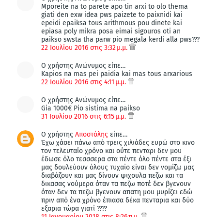
Mporeite na to parete apo tin arxi to olo thema
giati den exw idea pws paizete to paixnidi kai
epeidi epaiksa tous arithmous pou dinete kai
epiasa poly mikra posa eimai sigouros oti an
paikso swsta tha parw pio megala kerdi alla pws???
22 Ιουλίου 2016 στις 3:32 μ.μ.
Ο χρήστης Ανώνυμος είπε…
Kapios na mas pei paidia kai mas tous arxarious
22 Ιουλίου 2016 στις 4:11 μ.μ.
Ο χρήστης Ανώνυμος είπε…
Gia 1000€ Pio sistima na paikso
31 Ιουλίου 2016 στις 6:15 μ.μ.
Ο χρήστης
Αποστόλης
είπε…
Έχω χάσει πάνω από τρεις χιλιάδες ευρώ στο κινο
τον τελευταίο χρόνο και ούτε πενταρι δεν μου
έδωσε όλο τεσσσερα στα πέντε όλο πέντε στα έξι
μας δουλεύουν όλους τυχαίο είναι δεν νομίζω μας
διαβάζουν και μας δίνουν ψιχουλα πεζω και τα
δικασας νούμερα όταν τα πεζω ποτέ δεν βγενουν
όταν δεν τα πεζω βγενουν απατη μου μυρίζει εδώ
πριν από ένα χρόνο έπιασα δέκα πενταρια και δύο
εξαρια τώρα γιατί ????
11 Ιανουαρίου 2018 στις 8:26 π.μ.