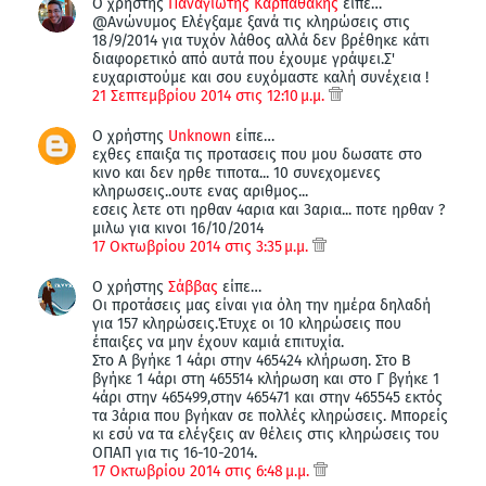
Ο χρήστης
Παναγιώτης Καρπαθάκης
είπε…
@Ανώνυμος Ελέγξαμε ξανά τις κληρώσεις στις
18/9/2014 για τυχόν λάθος αλλά δεν βρέθηκε κάτι
διαφορετικό από αυτά που έχουμε γράψει.Σ'
ευχαριστούμε και σου ευχόμαστε καλή συνέχεια !
21 Σεπτεμβρίου 2014 στις 12:10 μ.μ.
Ο χρήστης
Unknown
είπε…
εχθες επαιξα τις προτασεις που μου δωσατε στο
κινο και δεν ηρθε τιποτα... 10 συνεχομενες
κληρωσεις..ουτε ενας αριθμος...
εσεις λετε οτι ηρθαν 4αρια και 3αρια... ποτε ηρθαν ?
μιλω για κινοι 16/10/2014
17 Οκτωβρίου 2014 στις 3:35 μ.μ.
Ο χρήστης
Σάββας
είπε…
Οι προτάσεις μας είναι για όλη την ημέρα δηλαδή
για 157 κληρώσεις.Έτυχε οι 10 κληρώσεις που
έπαιξες να μην έχουν καμιά επιτυχία.
Στο Α βγήκε 1 4άρι στην 465424 κλήρωση. Στο Β
βγήκε 1 4άρι στη 465514 κλήρωση και στο Γ βγήκε 1
4άρι στην 465499,στην 465471 και στην 465545 εκτός
τα 3άρια που βγήκαν σε πολλές κληρώσεις. Μπορείς
κι εσύ να τα ελέγξεις αν θέλεις στις κληρώσεις του
ΟΠΑΠ για τις 16-10-2014.
17 Οκτωβρίου 2014 στις 6:48 μ.μ.