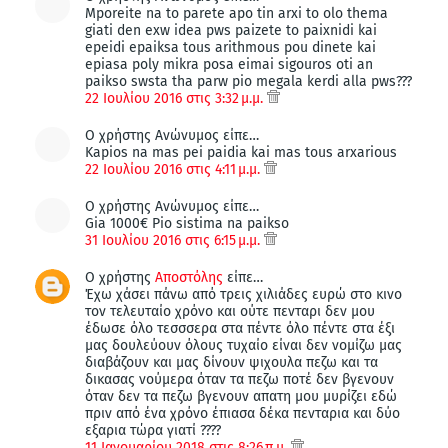
Mporeite na to parete apo tin arxi to olo thema
giati den exw idea pws paizete to paixnidi kai
epeidi epaiksa tous arithmous pou dinete kai
epiasa poly mikra posa eimai sigouros oti an
paikso swsta tha parw pio megala kerdi alla pws???
22 Ιουλίου 2016 στις 3:32 μ.μ.
Ο χρήστης Ανώνυμος είπε…
Kapios na mas pei paidia kai mas tous arxarious
22 Ιουλίου 2016 στις 4:11 μ.μ.
Ο χρήστης Ανώνυμος είπε…
Gia 1000€ Pio sistima na paikso
31 Ιουλίου 2016 στις 6:15 μ.μ.
Ο χρήστης
Αποστόλης
είπε…
Έχω χάσει πάνω από τρεις χιλιάδες ευρώ στο κινο
τον τελευταίο χρόνο και ούτε πενταρι δεν μου
έδωσε όλο τεσσσερα στα πέντε όλο πέντε στα έξι
μας δουλεύουν όλους τυχαίο είναι δεν νομίζω μας
διαβάζουν και μας δίνουν ψιχουλα πεζω και τα
δικασας νούμερα όταν τα πεζω ποτέ δεν βγενουν
όταν δεν τα πεζω βγενουν απατη μου μυρίζει εδώ
πριν από ένα χρόνο έπιασα δέκα πενταρια και δύο
εξαρια τώρα γιατί ????
11 Ιανουαρίου 2018 στις 8:26 π.μ.