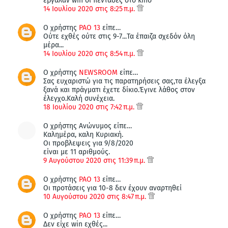
έβγαλαν win οι πεντάδες στο kino
14 Ιουλίου 2020 στις 8:25 π.μ.
Ο χρήστης
PAO 13
είπε…
Ούτε εχθές ούτε στις 9-7...Τα έπαιζα σχεδόν όλη
μέρα...
14 Ιουλίου 2020 στις 8:54 π.μ.
Ο χρήστης
NEWSROOM
είπε…
Σας ευχαριστώ για τις παρατηρήσεις σας,τα έλεγξα
ξανά και πράγματι έχετε δίκιο.Έγινε λάθος στον
έλεγχο.Καλή συνέχεια.
18 Ιουλίου 2020 στις 7:42 π.μ.
Ο χρήστης Ανώνυμος είπε…
Καλημέρα, καλη Κυριακή.
Οι προβλεψεις για 9/8/2020
είναι με 11 αριθμούς.
9 Αυγούστου 2020 στις 11:39 π.μ.
Ο χρήστης
PAO 13
είπε…
Οι προτάσεις για 10-8 δεν έχουν αναρτηθεί
10 Αυγούστου 2020 στις 8:47 π.μ.
Ο χρήστης
PAO 13
είπε…
Δεν είχε win εχθές...