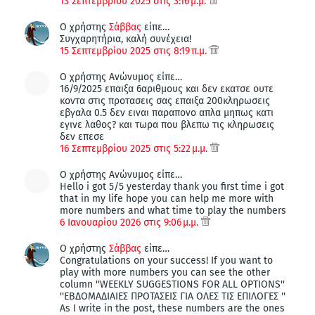
13 Σεπτεμβρίου 2025 στις 3:16 μ.μ.
Ο χρήστης
Σάββας
είπε…
Συγχαρητήρια, καλή συνέχεια!
15 Σεπτεμβρίου 2025 στις 8:19 π.μ.
Ο χρήστης Ανώνυμος είπε…
16/9/2025 επαιξα 6αριθμους και δεν εκατσε ουτε
κοντα στις προτασεις σας επαιξα 200κληρωσεις
εβγαλα 0.5 δεν ειναι παραπονο απλα μηπως κατι
εγινε λαθος? και τωρα που βλεπω τις κληρωσεις
δεν επεσε
16 Σεπτεμβρίου 2025 στις 5:22 μ.μ.
Ο χρήστης Ανώνυμος είπε…
Hello i got 5/5 yesterday thank you first time i got
that in my life hope you can help me more with
more numbers and what time to play the numbers
6 Ιανουαρίου 2026 στις 9:06 μ.μ.
Ο χρήστης
Σάββας
είπε…
Congratulations on your success! If you want to
play with more numbers you can see the other
column ''WEEKLY SUGGESTIONS FOR ALL OPTIONS''
''ΕΒΔΟΜΑΔΙΑΙΕΣ ΠΡΟΤΑΣΕΙΣ ΓΙΑ ΟΛΕΣ ΤΙΣ ΕΠΙΛΟΓΕΣ ''
As I write in the post, these numbers are the ones