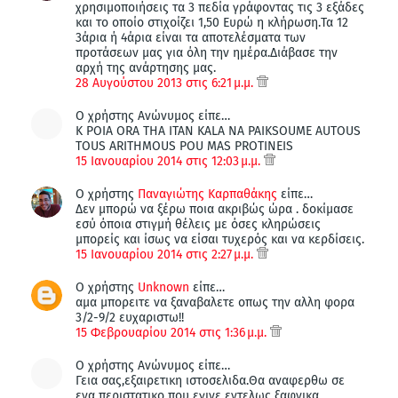
χρησιμοποιήσεις τα 3 πεδία γράφοντας τις 3 εξάδες
και το οποίο στιχοίζει 1,50 Ευρώ η κλήρωση.Τα 12
3άρια ή 4άρια είναι τα αποτελέσματα των
προτάσεων μας για όλη την ημέρα.Διάβασε την
αρχή της ανάρτησης μας.
28 Αυγούστου 2013 στις 6:21 μ.μ.
Ο χρήστης Ανώνυμος είπε…
K POIA ORA THA ITAN KALA NA PAIKSOUME AUTOUS
TOUS ARITHMOUS POU MAS PROTINEIS
15 Ιανουαρίου 2014 στις 12:03 μ.μ.
Ο χρήστης
Παναγιώτης Καρπαθάκης
είπε…
Δεν μπορώ να ξέρω ποια ακριβώς ώρα . δοκίμασε
εσύ όποια στιγμή θέλεις με όσες κληρώσεις
μπορείς και ίσως να είσαι τυχερός και να κερδίσεις.
15 Ιανουαρίου 2014 στις 2:27 μ.μ.
Ο χρήστης
Unknown
είπε…
αμα μπορειτε να ξαναβαλετε οπως την αλλη φορα
3/2-9/2 ευχαριστω!!
15 Φεβρουαρίου 2014 στις 1:36 μ.μ.
Ο χρήστης Ανώνυμος είπε…
Γεια σας,εξαιρετικη ιστοσελιδα.Θα αναφερθω σε
ενα περιστατικο που εγινε εντελως ξαφνικα