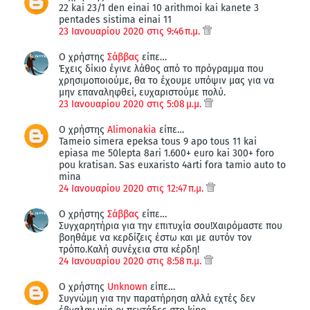
22 kai 23/1 den einai 10 arithmoi kai kanete 3
pentades sistima einai 11
23 Ιανουαρίου 2020 στις 9:46 π.μ.
Ο χρήστης
Σάββας
είπε…
Έχεις δίκιο έγινε λάθος από το πρόγραμμα που
χρησιμοποιούμε, θα το έχουμε υπόψιν μας για να
μην επαναληφθεί, ευχαριστούμε πολύ.
23 Ιανουαρίου 2020 στις 5:08 μ.μ.
Ο χρήστης
Alimonakia
είπε…
Tameio simera epeksa tous 9 apo tous 11 kai
epiasa me 50lepta 8ari 1.600+ euro kai 300+ foro
pou kratisan. Sas euxaristo 4arti fora tamio auto to
mina
24 Ιανουαρίου 2020 στις 12:47 π.μ.
Ο χρήστης
Σάββας
είπε…
Συγχαρητήρια για την επιτυχία σου!Χαιρόμαστε που
βοηθάμε να κερδίζεις έστω και με αυτόν τον
τρόπο.Καλή συνέχεια στα κέρδη!
24 Ιανουαρίου 2020 στις 8:58 π.μ.
Ο χρήστης
Unknown
είπε…
Συγνώμη για την παρατήρηση αλλά εχτές δεν