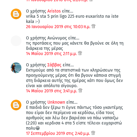
Ο χρήστης
Aristos
είπε…
vrika 5 sta 5 prin ligo 225 euro euxaristo na iste
kala :-)
26 Ιανουαρίου 2019 στις 10:03 π.μ.
Ο χρήστης Ανώνυμος είπε…
τις προτάσεις που μας κάνετε θα βγούνε σε όλη τη
διάρκεια της μέρας
14 Μαΐου 2019 στις 2:11 μ.μ.
Ο χρήστης
Σάββας
είπε…
Εκτιμούμε από τα στατιστικά των κληρώσεων της
προηγούμενης μέρας ότι θα βγουν κάποια στιγμή
στη διάρκεια αυτής της ημέρας κάτι που όμως δεν
είναι και απόλυτα σίγουρο.
14 Μαΐου 2019 στις 3:41 μ.μ.
Ο χρήστης
Unknown
είπε…
Ε παιδιά δεν ξέρω τι έγινε πάντως τόσο γκαντέμης
που είμαι δεν περίμενα να κερδίσω, είδα τους
αριθμούς και λέω δεν βαριέσαι να πάω ναπαιξω
(2:20) και κερδισα 4 στα 5 είστε τέλειοι ευχαριστώ
πολυ😁
17 Σεπτεμβρίου 2019 στις 2:40 μ.μ.