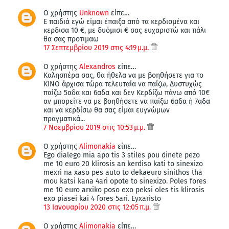
Ο χρήστης
Unknown
είπε…
Ε παιδιά εγώ είμαι έπαιξα από τα κερδισμένα και
κερδισα 10 €, με δυόμισι € σας ευχαριστώ και πάλι
θα σας προτιμαω
17 Σεπτεμβρίου 2019 στις 4:19 μ.μ.
Ο χρήστης
Alexandros
είπε…
Καλησπέρα σας, θα ήθελα να με βοηθήσετε για το
ΚΙΝΟ άρχισα τώρα τελευταία να παίζω, Δυστυχώς
παίζω 5αδα και 6αδα και δεν Κερδίζω πάνω από 10€
αν μπορείτε να με βοηθήσετε να παίξω 6αδα ή 7αδα
και να κερδίσω θα σας είμαι ευγνώμων
πραγματικά...
7 Νοεμβρίου 2019 στις 10:53 μ.μ.
Ο χρήστης
Alimonakia
είπε…
Ego dialego mia apo tis 3 stiles pou dinete pezo
me 10 euro 20 klirosis an kerdiso kati to sinexizo
mexri na xaso pes auto to dekaeuro sinithos tha
mou katsi kana 4ari opote to sinexizo. Poles fores
me 10 euro arxiko poso exo peksi oles tis klirosis
exo piasei kai 4 fores 5ari. Eyxaristo
13 Ιανουαρίου 2020 στις 12:05 π.μ.
Ο χρήστης
Alimonakia
είπε…