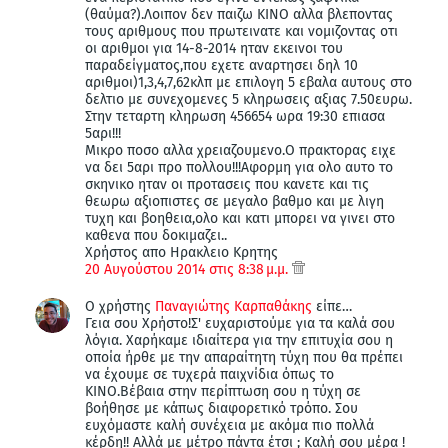
(θαύμα?).Λοιπον δεν παιζω ΚΙΝΟ αλλα βλεποντας
τους αριθμους που πρωτεινατε και νομιζοντας οτι
οι αριθμοι για 14-8-2014 ηταν εκεινοι του
παραδείγματος,που εχετε αναρτησει δηλ 10
αριθμοι)1,3,4,7,62κλπ με επιλογη 5 εβαλα αυτους στο
δελτιο με συνεχομενες 5 κληρωσεις αξιας 7.50ευρω.
Στην τεταρτη κληρωση 456654 ωρα 19:30 επιασα
5αρι!!!
Mικρο ποσο αλλα χρειαζουμενο.Ο πρακτορας ειχε
να δει 5αρι προ πολλου!!!Αφορμη για ολο αυτο το
σκηνικο ηταν οι προτασεις που κανετε και τις
θεωρω αξιοπιστες σε μεγαλο βαθμο και με λιγη
τυχη και βοηθεια,ολο και κατι μπορει να γινει στο
καθενα που δοκιμαζει..
Χρήστος απο Ηρακλειο Κρητης
20 Αυγούστου 2014 στις 8:38 μ.μ.
Ο χρήστης
Παναγιώτης Καρπαθάκης
είπε…
Γεια σου Χρήστο!Σ' ευχαριστούμε για τα καλά σου
λόγια. Χαρήκαμε ιδιαίτερα για την επιτυχία σου η
οποία ήρθε με την απαραίτητη τύχη που θα πρέπει
να έχουμε σε τυχερά παιχνίδια όπως το
ΚΙΝΟ.Βέβαια στην περίπτωση σου η τύχη σε
βοήθησε με κάπως διαφορετικό τρόπο. Σου
ευχόμαστε καλή συνέχεια με ακόμα πιο πολλά
κέρδη!! Αλλά με μέτρο πάντα έτσι ; Καλή σου μέρα !