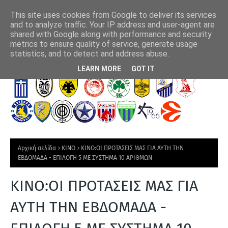
This site uses cookies from Google to deliver its services
and to analyze traffic. Your IP address and user-agent are
shared with Google along with performance and security
metrics to ensure quality of service, generate usage
λο της
"Στη κούρσα απόκτησης του Αριάγκα η ΑΕΚ"
Πλ
statistics, and to detect and address abuse.
Τ
LEARN MORE
GOT IT
Ε
Λ
Ε
Υ
Τ
Αρχική σελίδα
ΚΙΝΟ
ΚΙΝΟ:ΟΙ ΠΡΟΤΑΣΕΙΣ ΜΑΣ ΓΙΑ ΑΥΤΗ ΤΗΝ
Α
ΕΒΔΟΜΑΔΑ - ΕΠΙΛΟΓΗ 5 ΜΕ ΣΥΣΤΗΜΑ 10 ΑΡΙΘΜΩΝ
Ι
ΚΙΝΟ:ΟΙ ΠΡΟΤΑΣΕΙΣ ΜΑΣ ΓΙΑ
Α
Ν
ΑΥΤΗ ΤΗΝ ΕΒΔΟΜΑΔΑ -
Ε