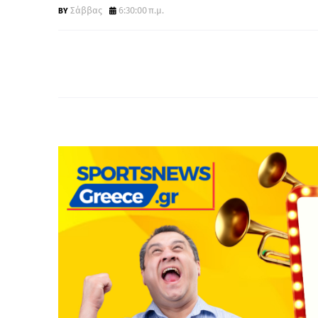
Σάββας
6:30:00 π.μ.