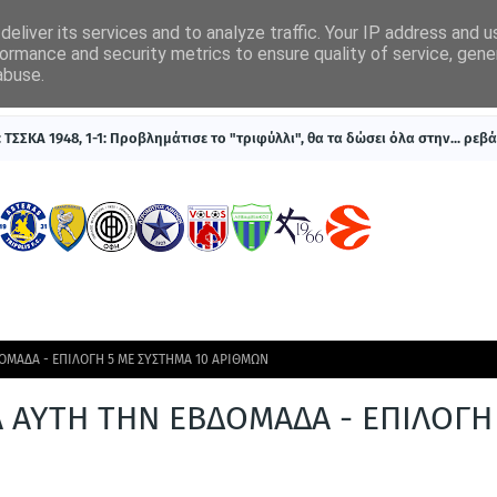
eliver its services and to analyze traffic. Your IP address and 
ormance and security metrics to ensure quality of service, gen
abuse.
ΠΡΩΤΟΣΕΛΙΔΑ
SUPERLEAGUE 1
ΣΥΣΤΗΜΑΤΑ ΓΙΑ ΣΤΟΙΧΗΜΑ
ΤΣΣΚΑ 1948, 1-1: Προβλημάτισε το "τριφύλλι", θα τα δώσει όλα στην... ρεβ
ΔΟΜΑΔΑ - ΕΠΙΛΟΓΗ 5 ΜΕ ΣΥΣΤΗΜΑ 10 ΑΡΙΘΜΩΝ
ΙΑ ΑΥΤΗ ΤΗΝ ΕΒΔΟΜΑΔΑ - ΕΠΙΛΟΓΗ
Ν