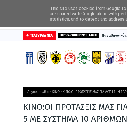
ΑΡΧΙΚΗ
ΔΙΑΦΗΜΙΣΤΕΙΤΕ
This site uses cookies from Google to d
are shared with Google along with perf
statistics, and to detect and address 
ΒΑΘΜΟΛΟΓΙΕΣ
Παναθηναϊκός: 
ΤΕΛΕΥΤΑΙΑ ΝΕΑ
EUROPA CONFERENCE LEAGUE
Αρχική σελίδα
ΚΙΝΟ
ΚΙΝΟ:ΟΙ ΠΡΟΤΑΣΕΙΣ ΜΑΣ ΓΙΑ ΑΥΤΗ ΤΗΝ ΕΒ
ΚΙΝΟ:ΟΙ ΠΡΟΤΑΣΕΙΣ ΜΑΣ Γ
5 ΜΕ ΣΥΣΤΗΜΑ 10 ΑΡΙΘΜΩ