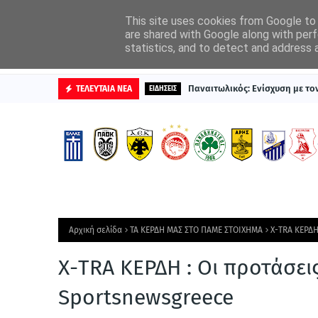
ΑΡΧΙΚΗ
ΔΙΑΦΗΜΙΣΤΕΙΤΕ
This site uses cookies from Google to d
are shared with Google along with perf
statistics, and to detect and address 
ΒΑΘΜΟΛΟΓΙΕΣ
Παναιτωλικός: Ενίσχυση με τ
ΤΕΛΕΥΤΑΙΑ ΝΕΑ
ΕΙΔΗΣΕΙΣ
Αρχική σελίδα
ΤΑ ΚΕΡΔΗ ΜΑΣ ΣΤΟ ΠΑΜΕ ΣΤΟΙΧΗΜΑ
Χ-ΤRA ΚΕΡΔΗ
Χ-ΤRA ΚΕΡΔΗ : Οι προτάσεις
Sportsnewsgreece