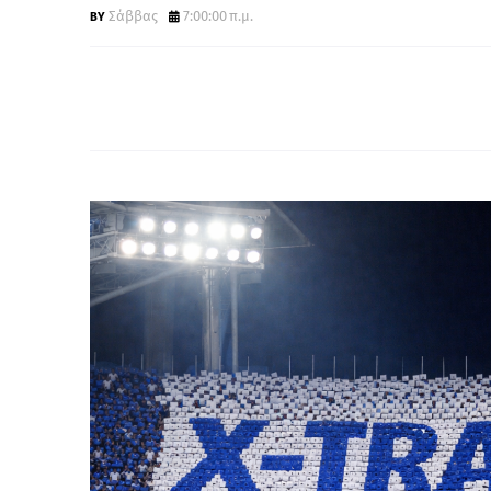
Σάββας
7:00:00 π.μ.