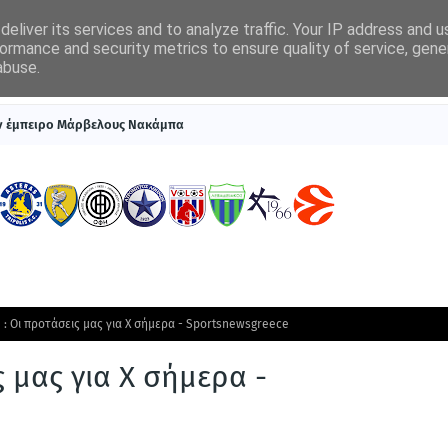
eliver its services and to analyze traffic. Your IP address and 
ormance and security metrics to ensure quality of service, gen
abuse.
ΠΡΩΤΟΣΕΛΙΔΑ
SUPERLEAGUE 1
ΣΥΣΤΗΜΑΤΑ ΓΙΑ ΣΤΟΙΧΗΜΑ
ον έμπειρο Μάρβελους Νακάμπα
 : Οι προτάσεις μας για Χ σήμερα - Sportsnewsgreece
 μας για Χ σήμερα -