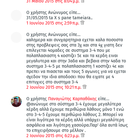
31 Μαΐου 2015 στις 8:04 μ.μ.
Ο χρήστης Ανώνυμος είπε…
31/05/2015 ta X s pane tameiara..
1 Ιουνίου 2015 στις 2:59 π.μ.
Ο χρήστης Ανώνυμος είπε…
καλημερα και συνχαρητηρια εχεται καλα ποσοστα
στης προβλεψεις σας στα 3χ και στα 4χ γιατη δεν
επιλεγεται 4ομαδες σε συστημα 3-4 που με
πολαπλασιαστη 4 κοστιζει 5ε και τα κερδη ειναι
μεγαλυτερα και στην 3αδα και βεβαια στην 4αδα το
συστημα 3-4-5 με πολαπλασιαστη 1 κοστιζει 4ε και
πρεπει να πιασεται και τους 5 αγωνες για να εχεται
σχεδον την ιδια αποδοσει που θα ειχατε με 4
επιτυχιες στο συστημα 3-4
2 Ιουνίου 2015 στις 10:21 π.μ.
Ο χρήστης
Παναγιώτης Καρπαθάκης
είπε…
@ανώνυμε στο σύστημα 3-4 έχουμε μεγαλύτερα
κέρδη αλλά έχουμε περιθώρια λάθους μόνο 1 ενώ
στο 3-4-5 έχουμε περιθώριο λάθους 2. Μπορεί να
είναι λιγότερα τα κέρδη αλλά υπάρχει μεγαλύτερη
ασφάλεια και λιγότερη χασούρα.Παρ' όλα αυτά ίσως
το επιχειρήσουμε στο μέλλον .
2 Ιουνίου 2015 στις 6:23 μ.μ.