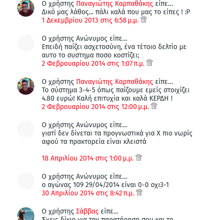
Ο χρήστης
Παναγιώτης Καρπαθάκης
είπε…
Δικό μας λάθος... πάλι καλά που μας το είπες ! :P
1 Δεκεμβρίου 2013 στις 6:58 μ.μ.
Ο χρήστης Ανώνυμος είπε…
Επειδή παίζει ασχετοσύνη, ένα τέτοιο δελτίο με
αυτο το συστημα ποσο κοστίζει;
2 Φεβρουαρίου 2014 στις 1:07 π.μ.
Ο χρήστης
Παναγιώτης Καρπαθάκης
είπε…
Το σύστημα 3-4-5 όπως παίζουμε εμείς στοιχίζει
4.80 ευρώ! Καλή επιτυχία και καλά ΚΕΡΔΗ !
2 Φεβρουαρίου 2014 στις 12:00 μ.μ.
Ο χρήστης Ανώνυμος είπε…
γιατί δεν δίνεται τα προγνωστικά για Χ πιο νωρίς
αφού τα πρακτορεία είναι κλειστά
18 Απριλίου 2014 στις 1:00 μ.μ.
Ο χρήστης Ανώνυμος είπε…
o αγώνας 109 29/04/2014 είναι 0-0 οχι3-1
30 Απριλίου 2014 στις 8:42 π.μ.
Ο χρήστης
Σάββας
είπε…
Έχεις δίκιο για την παρατήρηση σου και το