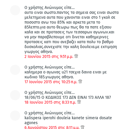
Ο χρήστης Ανώνυμος είπε…
αυτο ειναι σωστο.παντος τα σημεια σας ειναι σωστα
μελετημενα αυτα που χανονται ειναι στο 1 γκολ σε
ποσοστο ανω του 85% και αρκετα μετα το
85λεπτο.για αυτο θεωρω πως θα τα πατε εξισου
καλα και σε προτασεις των τεσσαρων αγωνων.και
να μην παραβλεπουμε οτι δινεται καθημερινες
προτασεις κατι που ανεβαζει κατα πολυ το βαθμο
δυσκολιας.συνεχιστε την καλη δουλεια.με εκτιμηση
γιωργος αθηνα.
2 Ιουνίου 2015 στις 9:51 μ.μ.
Ο χρήστης Ανώνυμος είπε…
καλημερα ο αγωνας u21 τσεχια δανια ειναι με
κωδικο 185.γιωργος αθηνα.
17 Ιουνίου 2015 στις 10:25 π.μ.
Ο χρήστης Ανώνυμος είπε…
18/06/15 Ο ΚΩΔΙΚΟΣ 173 ΔΕΝ ΕΙΝΑΙ 173 ΑΛΛΑ 187
18 Ιουνίου 2015 στις 8:33 π.μ.
Ο χρήστης Ανώνυμος είπε…
kalispera iperohi douleia kanete simera dosate
agones
6 Αυγούστου 2015 στις 8:11 μ.μ.