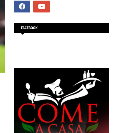
FACEBOOK
ς