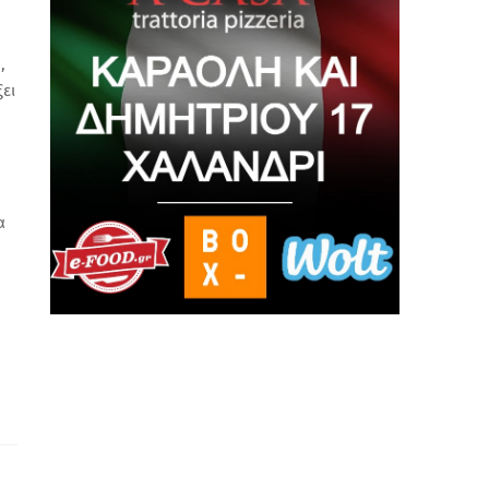
,
ει
α