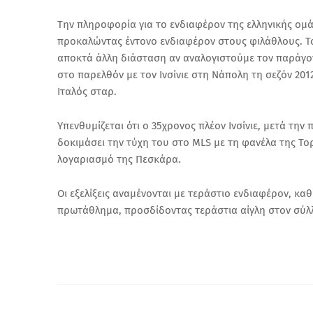
Την πληροφορία για το ενδιαφέρον της ελληνικής ομά
προκαλώντας έντονο ενδιαφέρον στους φιλάθλους. Το
αποκτά άλλη διάσταση αν αναλογιστούμε τον παράγον
στο παρελθόν με τον Ινσίνιε στη Νάπολη τη σεζόν 2012
Ιταλός σταρ.
Υπενθυμίζεται ότι ο 35χρονος πλέον Ινσίνιε, μετά την
δοκιμάσει την τύχη του στο MLS με τη φανέλα της Τορ
λογαριασμό της Πεσκάρα.
Οι εξελίξεις αναμένονται με τεράστιο ενδιαφέρον, κ
πρωτάθλημα, προσδίδοντας τεράστια αίγλη στον σύλ