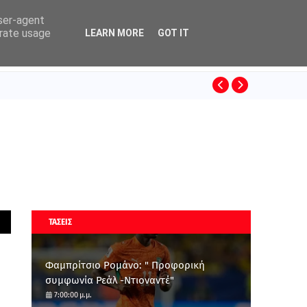
user-agent
erate usage
LEARN MORE
GOT IT
ΚΙΝΟ
SUPERLEAGUE
ΤΑΣΕΙΣ
Φαμπρίτσιο Ρομάνο: " Προφορική
συμφωνία Ρεάλ -Ντιοναντέ"
7:00:00 μ.μ.