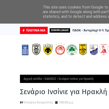
ΑΡΧΙΚΗ
ΔΙΑΦΗΜΙΣΤΕΙΤΕ
This site uses cookies from Google to d
are shared with Google along with perf
statistics, and to detect and address 
ΒΑΘΜΟΛΟΓΙΕΣ
ΠΑΟΚ - Άντερλεχτ 0-1: Έμ
ΤΕΛΕΥΤΑΙΑ ΝΕΑ
EUROPA LEAGUE
Αρχική σελίδα
ΕΙΔΗΣΕΙΣ
Σενάριο Ινσίνιε για Ηρακλή
Σενάριο Ινσίνιε για Ηρακλή
Σταύρος Κουρούτος
1:06:00 μ.μ.