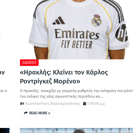
ΕΙΔΗΣΕΙΣ
ον
«Ηρακλής: Κλείνει τον Κάρλος
Ροντρίγκεζ Μορένο»
ται ο
Ο Ηρακλής συνεχίζει με γοργούς ρυθμούς την ενίσχυση του ρόσ
του ενόψει της νέας αγωνιστικής περιόδου κα…
Κωνσταντίνος Βαρσαμογιάννης
7:30:00 μ.μ.
READ MORE »