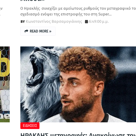
ην
Ο Ηρακλής συνεχίζει με αμείωτους ρυθμούς τον μεταγραφικό τ
…
σχεδιασμό ενόψει της επιστροφής του στη Super…
Κωνσταντίνος Βαρσαμογιάννης
6:49:00 μ.μ.
READ MORE »
ΕΙΔΗΣΕΙΣ
ΗΡΑΚΛΗΣ μεταγραφές: Ανακοίνωσε το