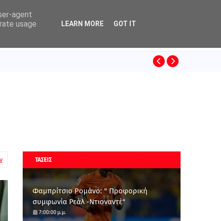
user-agent
erate usage
LEARN MORE
GOT IT
ΚΙΝΟ
SUPERLEAGUE
ν
ΤΑΣΕΙΣ
Φαμπρίτσιο Ρομάνο: " Προφορική
συμφωνία Ρεάλ -Ντιοναντέ"
7:00:00 μ.μ.