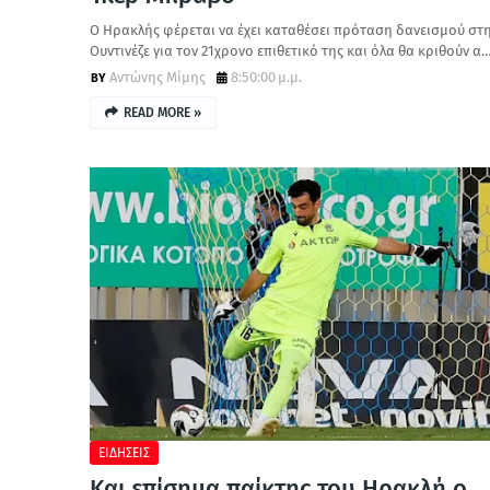
Ο Ηρακλής φέρεται να έχει καταθέσει πρόταση δανεισμού στ
Ουντινέζε για τον 21χρονο επιθετικό της και όλα θα κριθούν α
Αντώνης Μίμης
8:50:00 μ.μ.
READ MORE »
ΕΙΔΗΣΕΙΣ
Και επίσημα παίκτης του Ηρακλή ο