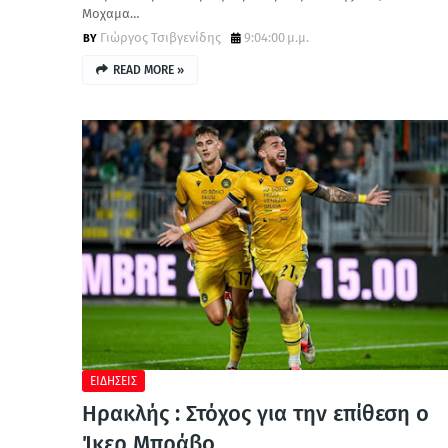
Μοχαμα…
Γιώργος Τσιβγενίδης
9:04:00 μ.μ.
READ MORE »
ΕΙΔΗΣΕΙΣ
Ηρακλής : Στόχος για την επίθεση ο
Ίκερ Μπράβο