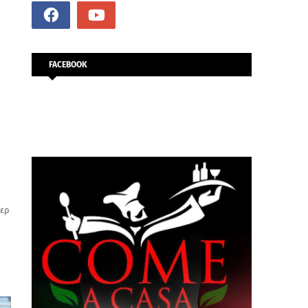
FACEBOOK
τερ