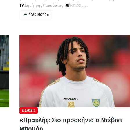
Δημήτρης Παπαδάτος
6:11:00 μ.μ.
READ MORE »
ΕΙΔΗΣΕΙΣ
«Ηρακλής: Στο προσκήνιο ο Ντέβιντ
Μπουά»