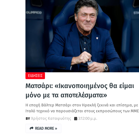
ΕΙΔΗΣΕΙΣ
Ματσάρι: «Ικανοποιημένος θα είμαι
μόνο με τα αποτελέσματα»
Η εποχή Βάλτερ Ματσάρι στον Ηρακλή ξεκινά και επίσημα, με
Ιταλό τεχνικό να παρουσιάζεται στους εκπροσώπους των ΜΜ
Χρήστος Καταφυότης
3:12:00 μ.μ.
READ MORE »