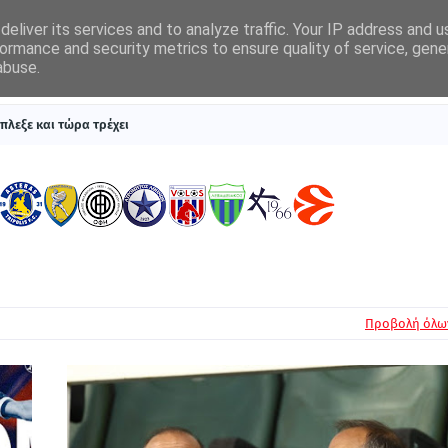
eliver its services and to analyze traffic. Your IP address and 
ormance and security metrics to ensure quality of service, gen
abuse.
ΠΡΩΤΟΣΕΛΙΔΑ
SUPERLEAGUE 1
ΣΥΣΤΗΜΑΤΑ ΓΙΑ ΣΤΟΙΧΗΜΑ
πλεξε και τώρα τρέχει
Προβολή όλω