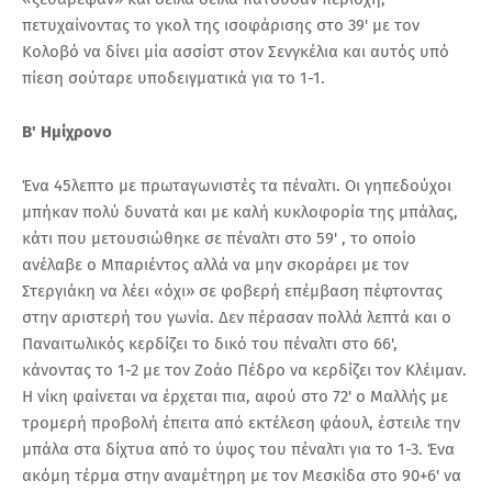
πετυχαίνοντας το γκολ της ισοφάρισης στο 39' με τον
Κολοβό να δίνει μία ασσίστ στον Σενγκέλια και αυτός υπό
πίεση σούταρε υποδειγματικά για το 1-1.
Β' Ημίχρονο
Ένα 45λεπτο με πρωταγωνιστές τα πέναλτι. Οι γηπεδούχοι
μπήκαν πολύ δυνατά και με καλή κυκλοφορία της μπάλας,
κάτι που μετουσιώθηκε σε πέναλτι στο 59' , το οποίο
ανέλαβε ο Μπαριέντος αλλά να μην σκοράρει με τον
Στεργιάκη να λέει «όχι» σε φοβερή επέμβαση πέφτοντας
στην αριστερή του γωνία. Δεν πέρασαν πολλά λεπτά και ο
Παναιτωλικός κερδίζει το δικό του πέναλτι στο 66',
κάνοντας το 1-2 με τον Ζοάο Πέδρο να κερδίζει τον Κλέιμαν.
Η νίκη φαίνεται να έρχεται πια, αφού στο 72' ο Μαλλής με
τρομερή προβολή έπειτα από εκτέλεση φάουλ, έστειλε την
μπάλα στα δίχτυα από το ύψος του πέναλτι για το 1-3. Ένα
ακόμη τέρμα στην αναμέτηρη με τον Μεσκίδα στο 90+6' να