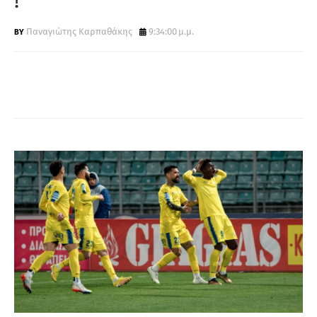
!
Α
Παναγιώτης Καρπαθάκης
9:34:00 μ.μ.