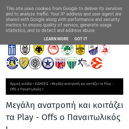
This site uses cookies from Google to deliver its services
and to analyze traffic. Your IP address and user-agent are
shared with Google along with performance and security
metrics to ensure quality of service, generate usage
ν!
ΠΑΟΚ - Άντερλεχτ 0-1: Έμπλεξε και τώρα τρέχει
"Στ
statistics, and to detect and address abuse.
Τ
LEARN MORE
GOT IT
Ε
Λ
Ε
Υ
Τ
Αρχική σελίδα
ΕΙΔΗΣΕΙΣ
Μεγάλη ανατροπή και κοιτάζει τα Play -
Α
Offs ο Παναιτωλικός !
Ι
Μεγάλη ανατροπή και κοιτάζει
Α
Ν
τα Play - Offs ο Παναιτωλικός
Ε