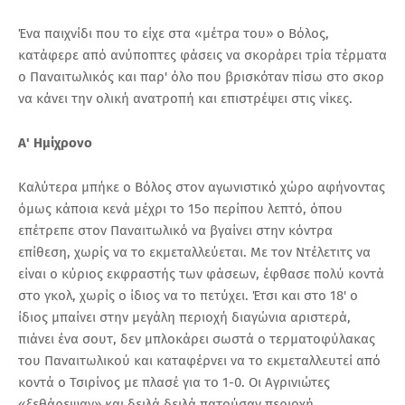
Ένα παιχνίδι που το είχε στα «μέτρα του» ο Βόλος,
κατάφερε από ανύποπτες φάσεις να σκοράρει τρία τέρματα
ο Παναιτωλικός και παρ' όλο που βρισκόταν πίσω στο σκορ
να κάνει την ολική ανατροπή και επιστρέψει στις νίκες.
Α' Ημίχρονο
Καλύτερα μπήκε ο Βόλος στον αγωνιστικό χώρο αφήνοντας
όμως κάποια κενά μέχρι το 15ο περίπου λεπτό, όπου
επέτρεπε στον Παναιτωλικό να βγαίνει στην κόντρα
επίθεση, χωρίς να το εκμεταλλεύεται. Με τον Ντέλετιτς να
είναι ο κύριος εκφραστής των φάσεων, έφθασε πολύ κοντά
στο γκολ, χωρίς ο ίδιος να το πετύχει. Έτσι και στο 18' ο
ίδιος μπαίνει στην μεγάλη περιοχή διαγώνια αριστερά,
πιάνει ένα σουτ, δεν μπλοκάρει σωστά ο τερματοφύλακας
του Παναιτωλικού και καταφέρνει να το εκμεταλλευτεί από
κοντά ο Τσιρίνος με πλασέ για το 1-0. Οι Αγρινιώτες
«ξεθάρεψαν» και δειλά δειλά πατούσαν περιοχή,