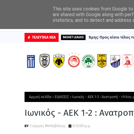
ΑΡΧΙΚΗ
ΔΙΑΦΗΜΙΣΤΕΙΤΕ
This site uses cookies from Google to d
are shared with Google along with perf
statistics, and to detect and address 
ΒΑΘΜΟΛΟΓΙΕΣ
Άρης: Προς αίσιο τέλος 
ΤΕΛΕΥΤΑΙΑ ΝΕΑ
BASKET LEAGUE
Αρχική σελίδα
ΕΙΔΗΣΕΙΣ
Ιωνικός - ΑΕΚ 1-2 : Ανατροπή - τίτλου
Ιωνικός - ΑΕΚ 1-2 : Ανατρο
Γιώργος Μπλαβάκης
6:12:00 μ.μ.