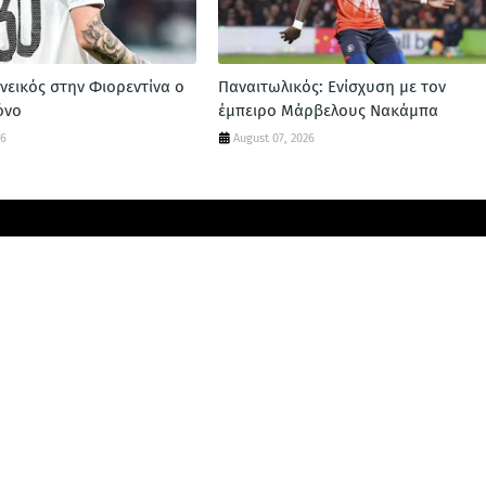
νεικός στην Φιορεντίνα ο
Παναιτωλικός: Ενίσχυση με τον
όνο
έμπειρο Μάρβελους Νακάμπα
26
August 07, 2026