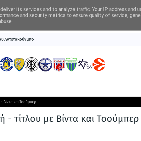
eliver its services and to analyze traffic. Your IP address and 
ormance and security metrics to ensure quality of service, gen
abuse.
ΠΡΩΤΟΣΕΛΙΔΑ
SUPERLEAGUE 1
ΣΥΣΤΗΜΑΤΑ ΓΙΑ ΣΤΟΙΧΗΜΑ
του Αντετοκούνμπο
 με Βίντα και Τσούμπερ
πή - τίτλου με Βίντα και Τσούμπερ