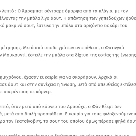
 λεπτό : Ο Άμραμπατ σέντραρε όμορφα από τα πλάγια, με τον
στέλνοντας την μπάλα λίγο άουτ. Η απάντηση των γηπεδούχων ήρθε
κό μακρινό σουτ, έστειλε την μπάλα στο οριζόντιο δοκάρι του
ναμέτρησης. Μετά από υποδειγμάτων αντεπίθεση, ο Φατινγκά
Μουκουντί, έστειλε την μπάλα στα δίχτυα της εστίας της ένωσης
 ημιχρόνου, έχασαν ευκαιρία για να σκοράρουν. Αρχικά οι
ασε άουτ και στην συνέχεια η Ένωση, μετά από απευθείας εκτέλε
με υπερένταση σε κόρνερ.
λεπτό, όταν μετά από κόρνερ του Αραούχο, ο Φάν Βέερτ δεν
ά, μετά από διπλή προσπάθεια. Ευκαιρία για τους φιλοξενούμενο
φα τον Γκατσίνοβιτς, το σουτ του οποίου όμως πέρασε ψηλά άου