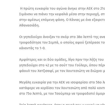
Η πρώτη ευκαιρία του αγώνα άνηκε στην ΑΕΚ στο 21ο
Σιμάνσκι να πιάνει την κεφαλιά μέσα στην περιοχή, 
στην αμέσως επόμενη φάση. Ο Κάνιας με ένα εξαιρετι
Αθανασιάδη.
Οι γηπεδούχοι άνοιξαν το σκόρ στο 38ο λεπτό της α
τροφοδότησε τον Σεμπά, ο οποίος αφού ξεπέρασε τον 
κάνοντάς το 1-0.
Αμφότερες και οι δύο ομάδες, λίγο πριν την λήξη του
γηπεδούχοι στο 42 με το σούτ του Γούλερι, όπου πέρ
φάουλ του Χατζισαφί, με τον Χουτεσιώτη να διώχνει 
Μεγάλη ευκαιρία για την ΑΕΚ να ισοφαρίσει στο 56ο 
κατάφερε να κερδίσει τον Χουτεσιώτη από πολύ κοντ
στο 75ο λεπτό, με τον Τσούμπερ να τροφοδοτεί όμορ