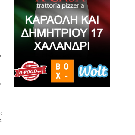
,
ση
υς
τ.