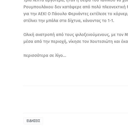
Τρία λεπτά αργότερα, ήταν η σειρά του ιωνικού να χά
Ρουμπουλάκου δεν κατάφερε από πολύ πλεονεκτική θέ
για την ΑΕΚ! Ο Πάουλο Φερνάντες εκτέλεσε το κόρνερ,
στέλνει την μπάλα στα δίχτυα, κάνοντας το 1-1.
Ολική ανατροπή από τους φιλοξενούμενους, με τον 
μέσα από την περιοχή, νίκησε τον Χουτεσιώτη και έκαν
περισσότερα σε λίγο...
ΕΙΔΗΣΕΙΣ