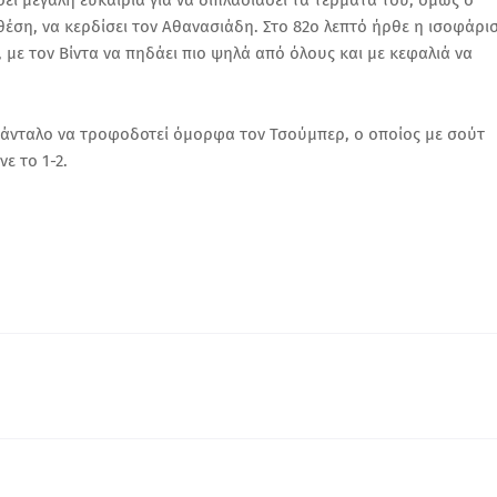
σει μεγάλη ευκαιρία για να διπλασιάσει τα τέρματα του, όμως ο
ση, να κερδίσει τον Αθανασιάδη. Στο 82ο λεπτό ήρθε η ισοφάρι
 με τον Βίντα να πηδάει πιο ψηλά από όλους και με κεφαλιά να
Μάνταλο να τροφοδοτεί όμορφα τον Τσούμπερ, ο οποίος με σούτ
ε το 1-2.