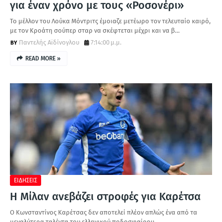
για έναν χρόνο με τους «Ροσονέρι»
Το μέλλον του Λούκα Μόντριτς έμοιαζε μετέωρο τον τελευταίο καιρό,
με τον Κροάτη σούπερ σταρ να σκέφτεται μέχρι και να β…
Παντελής Αϊδίνογλου
7:14:00 μ.μ.
READ MORE »
ΕΙΔΗΣΕΙΣ
Η Μίλαν ανεβάζει στροφές για Καρέτσα
Ο Κωνσταντίνος Καρέτσας δεν αποτελεί πλέον απλώς ένα από τα
μεγαλύτερα ταλέντα του ελληνικού ποδοσφαίρου.