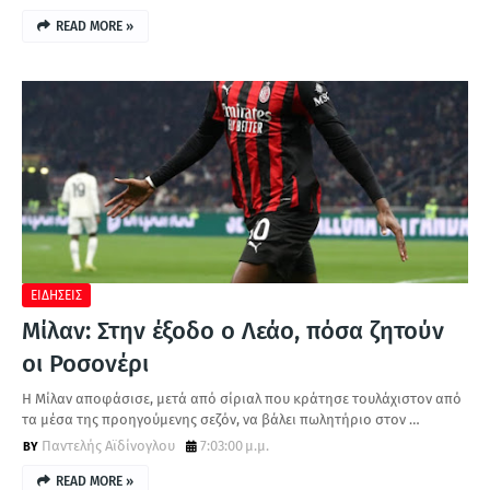
READ MORE »
ΕΙΔΗΣΕΙΣ
Μίλαν: Στην έξοδο ο Λεάo, πόσα ζητούν
οι Ροσονέρι
Η Μίλαν αποφάσισε, μετά από σίριαλ που κράτησε τουλάχιστον από
τα μέσα της προηγούμενης σεζόν, να βάλει πωλητήριο στον …
Παντελής Αϊδίνογλου
7:03:00 μ.μ.
READ MORE »