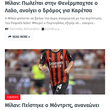
Μίλαν: Πωλείται στην Φενέρμπαχτσε ο
Λεάο, ανοίγει ο δρόμος για Καρέτσα
Η Μίλαν φαίνεται να βρήκε την άκρη αναφορικά με την περίπτωση
του Ραφαέλ Λεάο! Μπορεί ο Πορτογάλος εξτρέμ να… ονειρευ…
Παντελής Αϊδίνογλου
6:23:00 μ.μ.
READ MORE »
ΕΙΔΗΣΕΙΣ
Μίλαν: Πείστηκε ο Μόντριτς, ανανεώνει