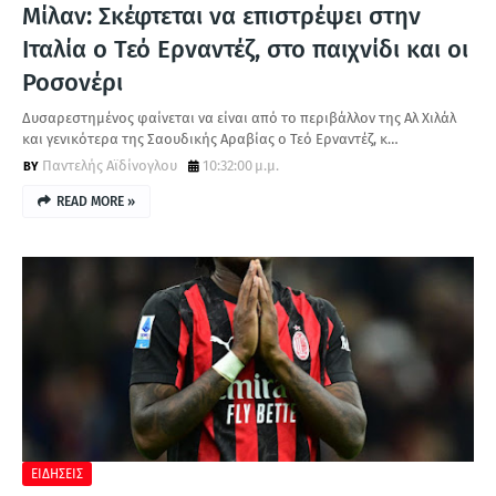
Μίλαν: Σκέφτεται να επιστρέψει στην
Ιταλία ο Τεό Ερναντέζ, στο παιχνίδι και οι
Ροσονέρι
Δυσαρεστημένος φαίνεται να είναι από το περιβάλλον της Αλ Χιλάλ
και γενικότερα της Σαουδικής Αραβίας ο Τεό Ερναντέζ, κ…
Παντελής Αϊδίνογλου
10:32:00 μ.μ.
READ MORE »
ΕΙΔΗΣΕΙΣ