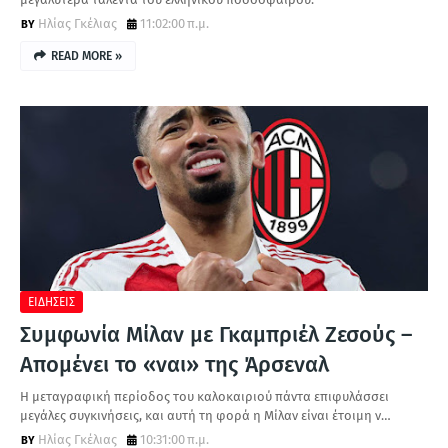
Ηλίας Γκέλιας
11:02:00 π.μ.
READ MORE »
ΕΙΔΗΣΕΙΣ
Συμφωνία Μίλαν με Γκαμπριέλ Ζεσούς –
Απομένει το «ναι» της Άρσεναλ
Η μεταγραφική περίοδος του καλοκαιριού πάντα επιφυλάσσει
μεγάλες συγκινήσεις, και αυτή τη φορά η Μίλαν είναι έτοιμη ν…
Ηλίας Γκέλιας
10:31:00 π.μ.