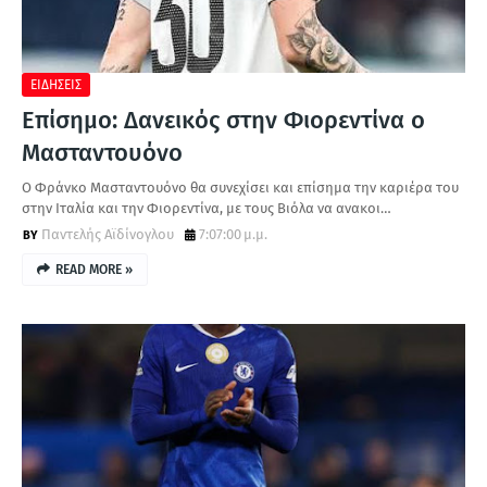
Α
ΕΙΔΗΣΕΙΣ
Επίσημο: Δανεικός στην Φιορεντίνα ο
Μασταντουόνο
Ο Φράνκο Μασταντουόνο θα συνεχίσει και επίσημα την καριέρα του
στην Ιταλία και την Φιορεντίνα, με τους Βιόλα να ανακοι…
Παντελής Αϊδίνογλου
7:07:00 μ.μ.
READ MORE »