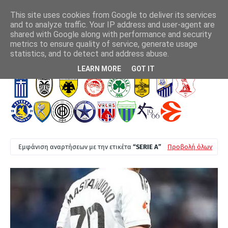
This site uses cookies from Google to deliver its services
and to analyze traffic. Your IP address and user-agent are
shared with Google along with performance and security
metrics to ensure quality of service, generate usage
ς Νακάμπα
Ο Φεράν Τόρες στην Παρί Σεν Ζερμέν
ΑΕΚ
statistics, and to detect and address abuse.
Κώσ
Τ
LEARN MORE
GOT IT
Ε
Λ
Ε
Υ
Τ
Εμφάνιση αναρτήσεων με την ετικέτα
SERIE A
Προβολή όλων
Α
Ι
Α
Ν
Ε