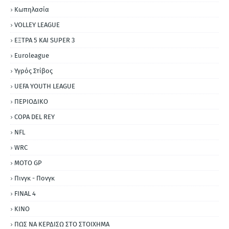
Κωπηλασία
VOLLEY LEAGUE
ΕΞΤΡΑ 5 ΚΑΙ SUPER 3
Εuroleague
Υγρός Στίβος
UEFA YOUTH LEAGUE
ΠΕΡΙΟΔΙΚΟ
COPA DEL REY
NFL
WRC
MOTO GP
Πινγκ - Πονγκ
FINAL 4
ΚΙΝΟ
ΠΩΣ ΝΑ ΚΕΡΔΙΣΩ ΣΤΟ ΣΤΟΙΧΗΜΑ