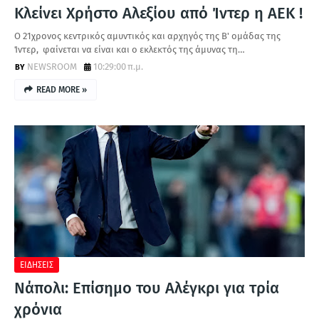
Κλείνει Χρήστο Αλεξίου από Ίντερ η ΑΕΚ !
Ο 21χρονος κεντρικός αμυντικός και αρχηγός της Β' ομάδας της
Ίντερ, φαίνεται να είναι και ο εκλεκτός της άμυνας τη…
NEWSROOM
10:29:00 π.μ.
READ MORE »
ΕΙΔΗΣΕΙΣ
Νάπολι: Επίσημο του Αλέγκρι για τρία
χρόνια