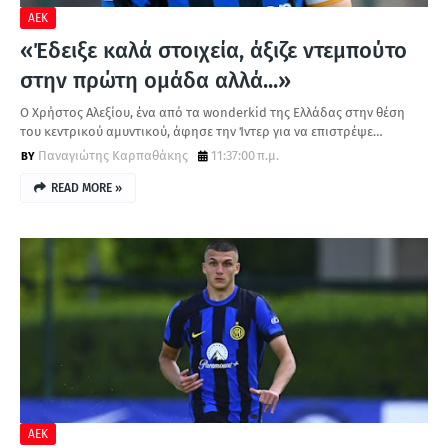
ΑΕΚ
«Έδειξε καλά στοιχεία, άξιζε ντεμπούτο
στην πρώτη ομάδα αλλά...»
Ο Χρήστος Αλεξίου, ένα από τα wonderkid της Ελλάδας στην θέση
του κεντρικού αμυντικού, άφησε την Ίντερ για να επιστρέψε…
Παναγιώτης Καρπαθάκης
11:37:00 π.μ.
READ MORE »
ΑΕΚ