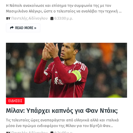
Η Νάπολι ανακοίνωσε και επίσημα την συμφωνία της με τον
Μασιμιλιάνο Αλέγκρι, ώστε ο τελευταίος να αναλάβει την τεχνική …
Παντελής Αϊδίνογλου
6:33:00 μ.μ.
READ MORE »
ΕΙΔΗΣΕΙΣ
Μίλαν: Υπάρχει καπνός για Φαν Ντάικ;
Τις τελευταίες ώρες αναπαράγεται από ελληνικά αλλά και ιταλικά
μέσα ένα πρώιμο ενδιαφέρον της Μίλαν για τον Βίρτζιλ Φαν…
Παντελής Αϊδίνογλου
6:24:00 μ.μ.