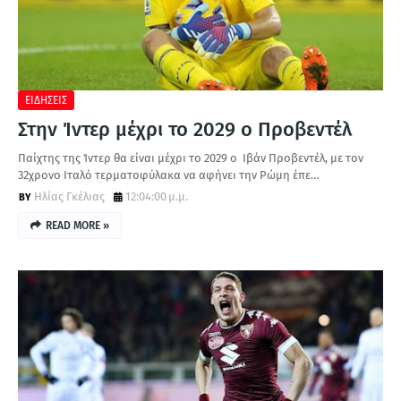
ΕΙΔΗΣΕΙΣ
Στην Ίντερ μέχρι το 2029 ο Προβεντέλ
Παίχτης της Ίντερ θα είναι μέχρι το 2029 ο Ιβάν Προβεντέλ, με τον
32χρονο Ιταλό τερματοφύλακα να αφήνει την Ρώμη έπε…
Ηλίας Γκέλιας
12:04:00 μ.μ.
READ MORE »