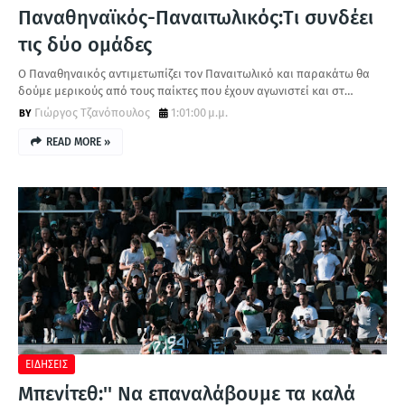
Παναθηναϊκός-Παναιτωλικός:Tι συνδέει
τις δύο ομάδες
O Παναθηναικός αντιμετωπίζει τον Παναιτωλικό και παρακάτω θα
δούμε μερικούς από τους παίκτες που έχουν αγωνιστεί και στ…
Γιώργος Τζανόπουλος
1:01:00 μ.μ.
READ MORE »
ΕΙΔΗΣΕΙΣ
Μπενίτεθ:'' Να επαναλάβουμε τα καλά