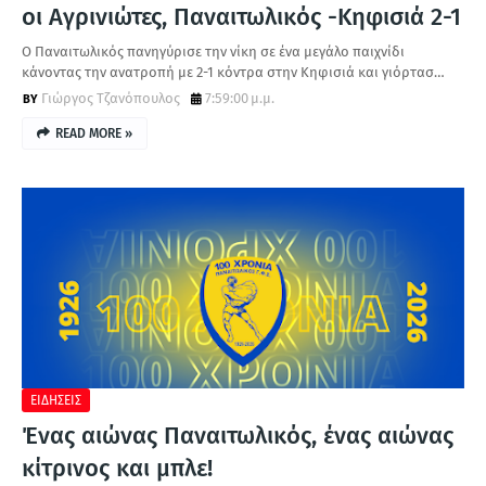
οι Αγρινιώτες, Παναιτωλικός -Κηφισιά 2-1
Ο Παναιτωλικός πανηγύρισε την νίκη σε ένα μεγάλο παιχνίδι
κάνοντας την ανατροπή με 2-1 κόντρα στην Κηφισιά και γιόρτασ…
Γιώργος Τζανόπουλος
7:59:00 μ.μ.
READ MORE »
ΕΙΔΗΣΕΙΣ
Ένας αιώνας Παναιτωλικός, ένας αιώνας
κίτρινος και μπλε!