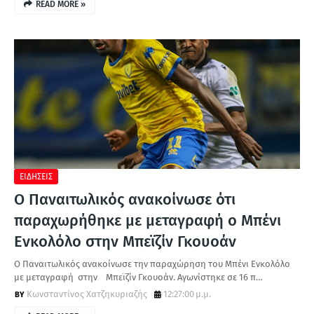
READ MORE »
ΕΙΔΗΣΕΙΣ
Ο Παναιτωλικός ανακοίνωσε ότι
παραχωρήθηκε με μεταγραφή ο Μπένι
Ενκολόλο στην Μπεϊζίν Γκουοάν
O Παναιτωλικός ανακοίνωσε την παραχώρηση του Μπένι Ενκολόλο
με μεταγραφή στην Μπεϊζίν Γκουοάν. Αγωνίστηκε σε 16 π…
Κωνσταντίνος Χατζηκυριαζής
12:27:00 μ.μ.