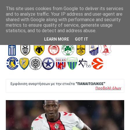
This site uses cookies from Google to deliver its services
and to analyze traffic. Your IP address and user-agent are
shared with Google along with performance and security
metrics to ensure quality of service, generate usage
Τσιμίκας: 6 χρόνια στην Λίβερπουλ, το μήνυμα των Άγγλων
Μάν
statistics, and to detect and address abuse.
επι
Τ
LEARN MORE
GOT IT
Ε
Λ
Ε
Υ
Τ
Εμφάνιση αναρτήσεων με την ετικέτα
ΠΑΝΑΙΤΩΛΙΚΟΣ
Α
Προβολή όλων
Ι
Α
Ν
Ε