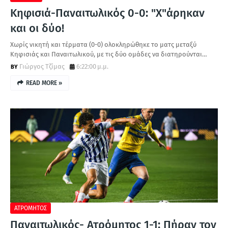
Κηφισιά-Παναιτωλικός 0-0: "Χ"άρηκαν
και οι δύο!
Χωρίς νικητή και τέρματα (0-0) ολοκληρώθηκε το ματς μεταξύ
Κηφισιάς και Παναιτωλικού, με τις δύο ομάδες να διατηρούνται…
Γιώργος Τζίμας
6:22:00 μ.μ.
READ MORE »
ΑΤΡΟΜΗΤΟΣ
Παναιτωλικός- Ατρόμητος 1-1: Πήραν τον