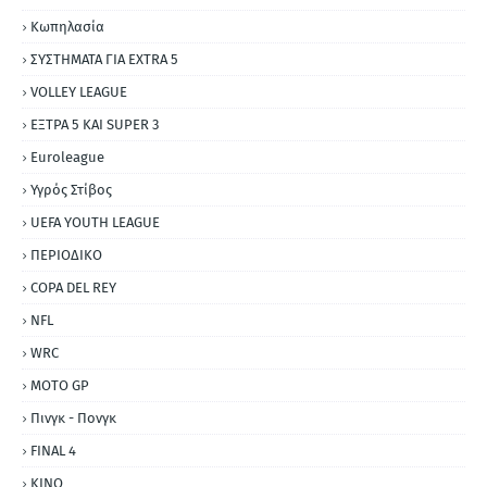
Κωπηλασία
ΣΥΣΤΗΜΑΤΑ ΓΙΑ ΕΧΤRΑ 5
VOLLEY LEAGUE
ΕΞΤΡΑ 5 ΚΑΙ SUPER 3
Εuroleague
Υγρός Στίβος
UEFA YOUTH LEAGUE
ΠΕΡΙΟΔΙΚΟ
COPA DEL REY
NFL
WRC
MOTO GP
Πινγκ - Πονγκ
FINAL 4
ΚΙΝΟ