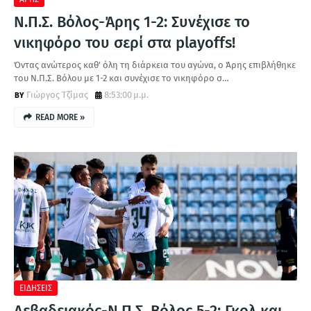
Ν.Π.Σ. Βόλος-Άρης 1-2: Συνέχισε το
νικηφόρο του σερί στα playoffs!
Όντας ανώτερος καθ' όλη τη διάρκεια του αγώνα, ο Άρης επιβλήθηκε
του Ν.Π.Σ. Βόλου με 1-2 και συνέχισε το νικηφόρο σ…
Γιώργος Τζίμας
8:53:00 μ.μ.
READ MORE »
ΕΙΔΗΣΕΙΣ
Λεβαδειακός-Ν.Π.Σ. Βόλος 5-2: Γκολ και