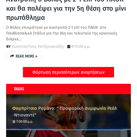
και θα παλέψει για την 5η θέση στο μίνι
πρωτάθλημα
Ο Βόλος επικράτησε με ανατροπή 2-1 επί του ΠΑΟΚ στο
Πανθεσσαλικό Στάδιο για την 26η και τελευταία της κανονικής
διάρκε…
Κωνσταντίνος Χατζηκυριαζής
9:15:00 μ.μ.
READ MORE »
Φόρτωση περισσότερων αναρτήσεων
ΤΑΣΕΙΣ
Φαμπρίτσιο Ρομάνο: " Προφορική συμφωνία Ρεάλ
-Ντιοναντέ"
7:00:00 μ.μ.