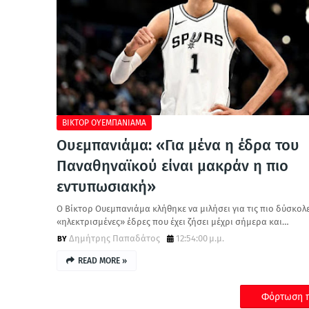
ΒΙΚΤΟΡ ΟΥΕΜΠΑΝΙΑΜΑ
Ουεμπανιάμα: «Για μένα η έδρα του
Παναθηναϊκού είναι μακράν η πιο
εντυπωσιακή»
Ο Βίκτορ Ουεμπανιάμα κλήθηκε να μιλήσει για τις πιο δύσκολε
«ηλεκτρισμένες» έδρες που έχει ζήσει μέχρι σήμερα και…
Δημήτρης Παπαδάτος
12:54:00 μ.μ.
READ MORE »
Φόρτωση π