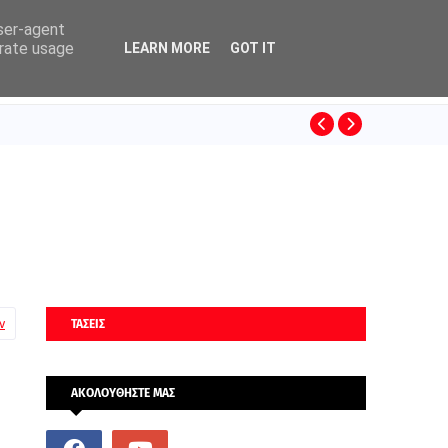
user-agent
erate usage
LEARN MORE
GOT IT
ΚΙΝΟ
SUPERLEAGUE
ν
ΤΑΣΕΙΣ
ΑΚΟΛΟΥΘΗΣΤΕ ΜΑΣ