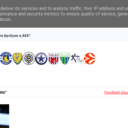
eliver its services and to analyze traffic. Your IP address and 
ormance and security metrics to ensure quality of service, gen
abuse.
ΠΡΩΤΟΣΕΛΙΔΑ
SUPERLEAGUE 1
ΣΥΣΤΗΜΑΤΑ ΓΙΑ ΣΤΟΙΧΗΜΑ
ου Αριάγκα η ΑΕΚ"
ΑΜΑ
Προβολή όλω