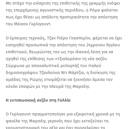
Με στόχο την ενίσχυση της επιθετικής της γραμμής ενόψει
της επερχόμενης αγωνιστικής περιόδου, η Ρόμα φαίνεται
πως έχει θέσει ως απόλυτη προτεραιότητα την απόκτηση
του Μέισον Γκρίνγουντ.
Ο έμπειρος τεχνικός, Τζαν Πιέρο Γκασπερίνι, φέρεται να έχει
εισηγηθεί προσωπικά την απόκτηση του 24χρονου Άγγλου
επιθετικού, θεωρώντας τον ως την ιδανική λύση για να
ηγηθεί της επίθεσης των «τζιαλορόσι» τη νέα σεζόν.
Σύμφωνα με αποκαλυπτικό ρεπορτάζ του Ιταλού
δημοσιογράφου Τζανλούκα Ντι Μάρτζιο, η διοίκηση της
ομάδας της Ρώμης ετοιμάζεται να ξεκινήσει άμεσα τον
κύκλο επαφών με την πλευρά της Μαρσέιγ.
Η εντυπωσιακή σεζόν στη Γαλλία
Ο Γκρίνγουντ πραγματοποίησε μια εξαιρετική χρονιά με τη
φανέλα της Μαρσέιγ, γεγονός που έχει εκτοξεύσει τη
χρηματιστηριακή του αξία και έχει προσελκύσει το