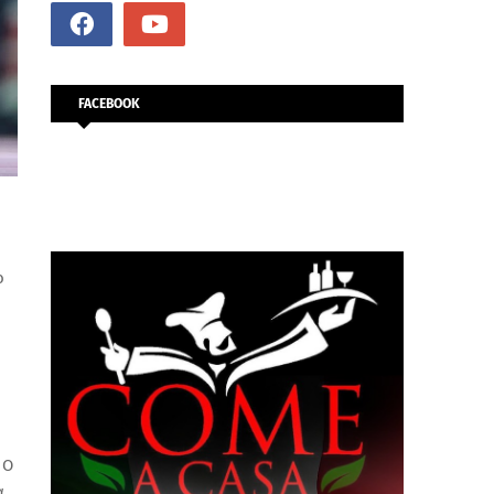
FACEBOOK
ο
 Ο
α