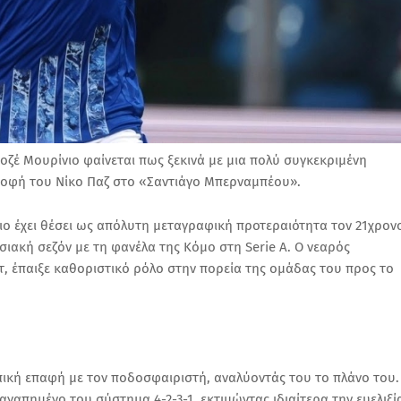
Ζοζέ Μουρίνιο φαίνεται πως ξεκινά με μια πολύ συγκεκριμένη
ροφή του Νίκο Παζ στο «Σαντιάγο Μπερναμπέου».
ο έχει θέσει ως απόλυτη μεταγραφική προτεραιότητα τον 21χρον
ιακή σεζόν με τη φανέλα της Κόμο στη Serie A. Ο νεαρός
στ, έπαιξε καθοριστικό ρόλο στην πορεία της ομάδας του προς το
πική επαφή με τον ποδοσφαιριστή, αναλύοντάς του το πλάνο του.
 αγαπημένο του σύστημα 4-2-3-1, εκτιμώντας ιδιαίτερα την ευελιξί