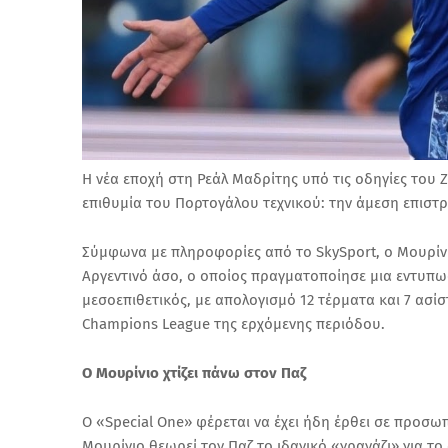
Η νέα εποχή στη Ρεάλ Μαδρίτης υπό τις οδηγίες του 
επιθυμία του Πορτογάλου τεχνικού: την άμεση επιστ
Σύμφωνα με πληροφορίες από το SkySport, ο Μουρίνι
Αργεντινό άσο, ο οποίος πραγματοποίησε μια εντυπωσ
μεσοεπιθετικός, με απολογισμό 12 τέρματα και 7 ασί
Champions League της ερχόμενης περιόδου.
Ο Μουρίνιο χτίζει πάνω στον Παζ
Ο «Special One» φέρεται να έχει ήδη έρθει σε προσω
Μουρίνιο θεωρεί τον Παζ το ιδανικό «γρανάζι» για το