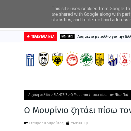
ΑΡΧΙΚΗ
ΔΙΑΦΗΜΙΣΤΕΙΤΕ
This site uses cookies from Google to d
are shared with Google along with perf
statistics, and to detect and address 
ΒΑΘΜΟΛΟΓΙΕΣ
Ασημένιο μετάλλιο για την Ε
ΤΕΛΕΥΤΑΙΑ ΝΕΑ
ΕΙΔΗΣΕΙΣ
Αρχική σελίδα
ΕΙΔΗΣΕΙΣ
Ο Μουρίνιο ζητάει πίσω τον Νίκο Παζ
Ο Μουρίνιο ζητάει πίσω το
Σταύρος Κουρούτος
2:48:00 μ.μ.