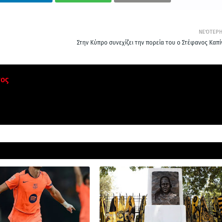
ΝΕΌΤΕΡ
Στην Κύπρο συνεχίζει την πορεία του ο Στέφανος Καπί
τος