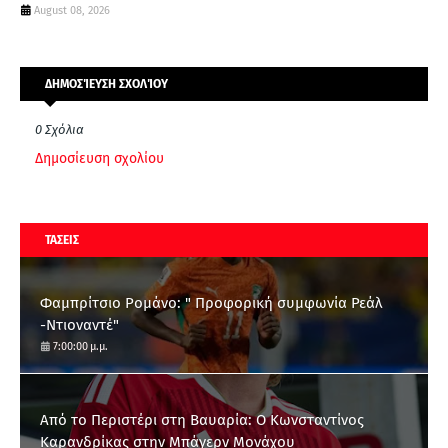
August 08, 2026
ΔΗΜΟΣΊΕΥΣΗ ΣΧΟΛΊΟΥ
0 Σχόλια
Δημοσίευση σχολίου
ΤΑΣΕΙΣ
Φαμπρίτσιο Ρομάνο: " Προφορική συμφωνία Ρεάλ
-Ντιοναντέ"
7:00:00 μ.μ.
Από το Περιστέρι στη Βαυαρία: O Κωνσταντίνος
Καρανδρίκας στην Μπάγερν Μονάχου