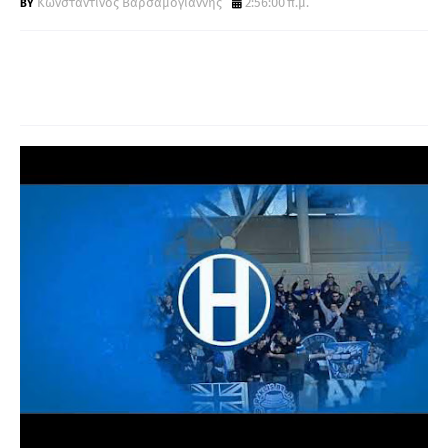
Κωνσταντίνος Βαρσαμογιάννης
2:56:00 π.μ.
Α