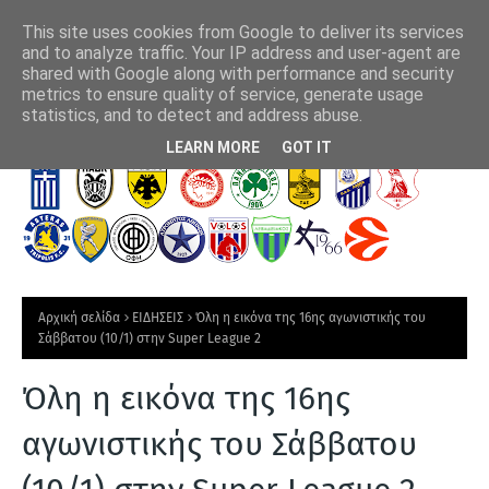
This site uses cookies from Google to deliver its services
and to analyze traffic. Your IP address and user-agent are
shared with Google along with performance and security
metrics to ensure quality of service, generate usage
Άρης: Προς αίσιο τέλος του Αντετοκούνμπο
Επί
statistics, and to detect and address abuse.
Τ
LEARN MORE
GOT IT
Ε
Λ
Ε
Υ
Τ
Αρχική σελίδα
ΕΙΔΗΣΕΙΣ
Όλη η εικόνα της 16ης αγωνιστικής του
Α
Σάββατου (10/1) στην Super League 2
Ι
Όλη η εικόνα της 16ης
Α
Ν
αγωνιστικής του Σάββατου
Ε