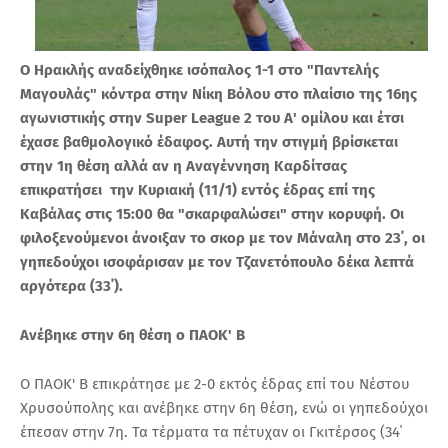
O Ηρακλής αναδείχθηκε ισόπαλος 1-1 στο "Παντελής
Μαγουλάς" κόντρα στην Νίκη Βόλου στο πλαίσιο της 16ης
αγωνιστικής στην Super League 2 του Α' ομίλου και έτσι
έχασε βαθμολογικό έδαφος. Αυτή την στιγμή βρίσκεται
στην 1η θέση αλλά αν η Αναγέννηση Καρδίτσας
επικρατήσει την Κυριακή (11/1) εντός έδρας επί της
Καβάλας στις 15:00 θα "σκαρφαλώσει" στην κορυφή. Οι
φιλοξενούμενοι άνοιξαν το σκορ με τον Μάναλη στο 23΄, οι
γηπεδούχοι ισοφάρισαν με τον Τζανετόπουλο δέκα λεπτά
αργότερα (33΄).
Ανέβηκε στην 6η θέση ο ΠΑΟΚ' Β
Ο ΠΑΟΚ' Β επικράτησε με 2-0 εκτός έδρας επί του Νέστου
Χρυσούπολης και ανέβηκε στην 6η θέση, ενώ οι γηπεδούχοι
έπεσαν στην 7η. Τα τέρματα τα πέτυχαν οι Γκιτέρσος (34΄