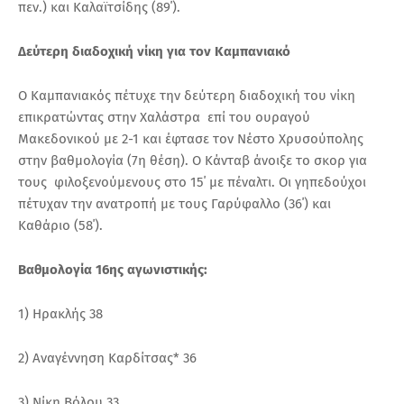
πεν.) και Καλαϊτσίδης (89΄).
Δεύτερη διαδοχική νίκη για τον Καμπανιακό
Ο Καμπανιακός πέτυχε την δεύτερη διαδοχική του νίκη
επικρατώντας στην Χαλάστρα επί του ουραγού
Μακεδονικού με 2-1 και έφτασε τον Νέστο Χρυσούπολης
στην βαθμολογία (7η θέση). Ο Κάνταβ άνοιξε το σκορ για
τους φιλοξενούμενους στο 15΄ με πέναλτι. Οι γηπεδούχοι
πέτυχαν την ανατροπή με τους Γαρύφαλλο (36΄) και
Καθάριο (58΄).
Βαθμολογία 16ης αγωνιστικής:
1) Ηρακλής 38
2) Αναγέννηση Καρδίτσας* 36
3) Νίκη Βόλου 33