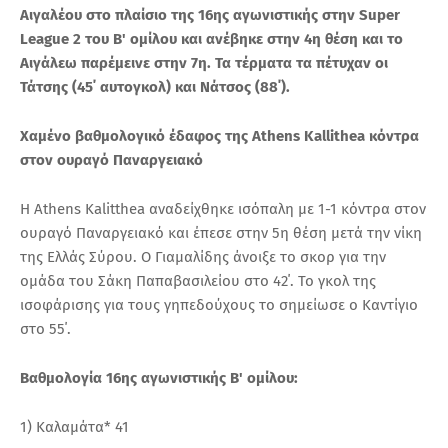
Αιγαλέου στο πλαίσιο της 16ης αγωνιστικής στην Super
League 2 του Β' ομίλου και ανέβηκε στην 4η θέση και το
Αιγάλεω παρέμεινε στην 7η. Τα τέρματα τα πέτυχαν οι
Τάτσης (45΄ αυτογκολ) και Νάτσος (88΄).
Χαμένο βαθμολογικό έδαφος της Athens Kallithea κόντρα
στον ουραγό Παναργειακό
Η Athens Kalitthea αναδείχθηκε ισόπαλη με 1-1 κόντρα στον
ουραγό Παναργειακό και έπεσε στην 5η θέση μετά την νίκη
της Ελλάς Σύρου. Ο Γιαμαλίδης άνοιξε το σκορ για την
ομάδα του Σάκη Παπαβασιλείου στο 42΄. Το γκολ της
ισοφάρισης για τους γηπεδούχους το σημείωσε ο Καντίγιο
στο 55΄.
Βαθμολογία 16ης αγωνιστικής Β' ομίλου:
1) Καλαμάτα* 41