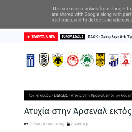
ΑΡΧΙΚΗ
ΔΙΑΦΗΜΙΣΤΕΙΤΕ
This site uses cookies from Google to d
are shared with Google along with perf
statistics, and to detect and address 
ΒΑΘΜΟΛΟΓΙΕΣ
ΠΑΟΚ - Άντερλεχτ 0-1: Έμ
ΤΕΛΕΥΤΑΙΑ ΝΕΑ
EUROPA LEAGUE
Αρχική σελίδα
ΕΙΔΗΣΕΙΣ
Ατυχία στην Άρσεναλ εκτός για δύο μ
Ατυχία στην Άρσεναλ εκτός
Σπύρος Καρακίτσος
2:24:00 μ.μ.