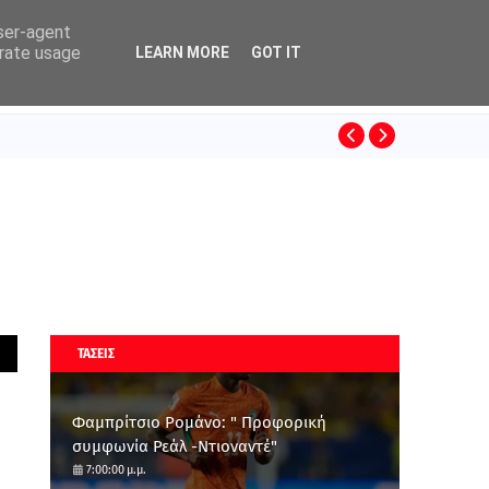
user-agent
erate usage
LEARN MORE
GOT IT
ΚΙΝΟ
SUPERLEAGUE
ΤΑΣΕΙΣ
Φαμπρίτσιο Ρομάνο: " Προφορική
συμφωνία Ρεάλ -Ντιοναντέ"
7:00:00 μ.μ.