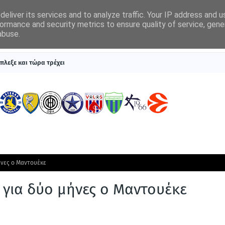
eliver its services and to analyze traffic. Your IP address and 
ormance and security metrics to ensure quality of service, gen
abuse.
ΠΡΩΤΟΣΕΛΙΔΑ
SUPERLEAGUE 1
ΣΥΣΤΗΜΑΤΑ ΓΙΑ ΣΤΟΙΧΗΜΑ
πλεξε και τώρα τρέχει
ήνες ο Μαντουέκε
 για δύο μήνες ο Μαντουέκε