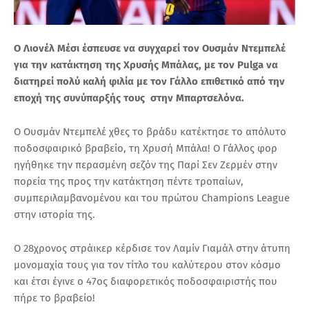
Ο Λιονέλ Μέσι έσπευσε να συγχαρεί τον Ουσμάν Ντεμπελέ
για την κατάκτηση της Χρυσής Μπάλας, με τον Pulga να
διατηρεί πολύ καλή φιλία με τον Γάλλο επιθετικό από την
εποχή της συνύπαρξής τους στην Μπαρτσελόνα.
Ο Ουσμάν Ντεμπελέ χθες το βράδυ κατέκτησε το απόλυτο
ποδοσφαιρικό βραβείο, τη Χρυσή Μπάλα! Ο Γάλλος φορ
ηγήθηκε την περασμένη σεζόν της Παρί Σεν Ζερμέν στην
πορεία της προς την κατάκτηση πέντε τροπαίων,
συμπεριλαμβανομένου και του πρώτου Champions League
στην ιστορία της.
Ο 28χρονος στράικερ κέρδισε τον Λαμίν Γιαμάλ στην άτυπη
μονομαχία τους για τον τίτλο του καλύτερου στον κόσμο
και έτσι έγινε ο 47ος διαφορετικός ποδοσφαιριστής που
πήρε το βραβείο!