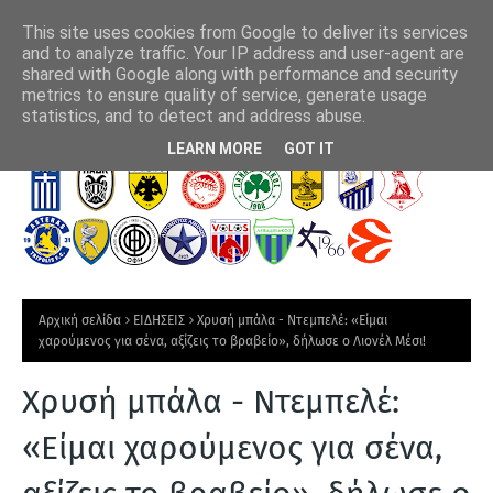
This site uses cookies from Google to deliver its services
and to analyze traffic. Your IP address and user-agent are
shared with Google along with performance and security
metrics to ensure quality of service, generate usage
Παναιτωλικός: Ενίσχυση με τον έμπειρο Μάρβελους Νακάμπα
Έβ
statistics, and to detect and address abuse.
Πρ
Τ
LEARN MORE
GOT IT
Ε
Λ
Ε
Υ
Τ
Αρχική σελίδα
ΕΙΔΗΣΕΙΣ
Χρυσή μπάλα - Ντεμπελέ: «Είμαι
Α
χαρούμενος για σένα, αξίζεις το βραβείο», δήλωσε ο Λιονέλ Μέσι!
Ι
Χρυσή μπάλα - Ντεμπελέ:
Α
Ν
«Είμαι χαρούμενος για σένα,
Ε