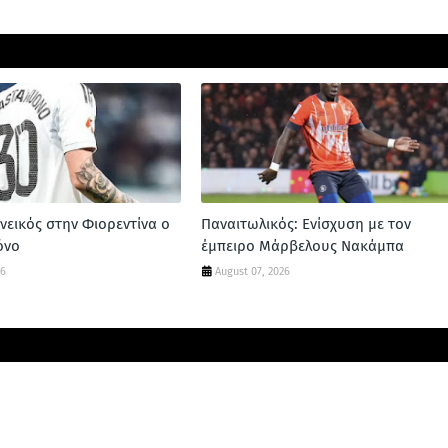
νεικός στην Φιορεντίνα ο
Παναιτωλικός: Ενίσχυση με τον
όνο
έμπειρο Μάρβελους Νακάμπα
26
August 07, 2026