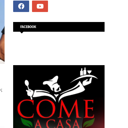
FACEBOOK
ως