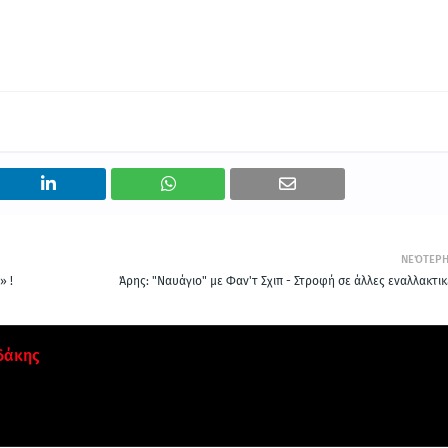
ΝΕΌΤΕΡ
» !
Άρης: "Ναυάγιο" με Φαν'τ Σχιπ - Στροφή σε άλλες εναλλακτικ
δάκης