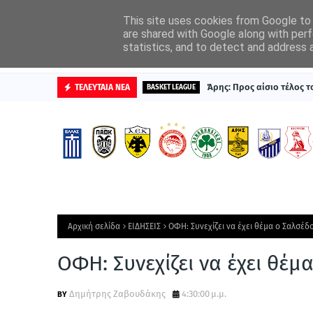
ΑΡΧΙΚΗ
ΔΙΑΦΗΜΙΣΤΕΙΤΕ
This site uses cookies from Google to d
are shared with Google along with perf
statistics, and to detect and address 
ΒΑΘΜΟΛΟΓΙΕΣ
Άρης: Προς αίσιο τέλος 
ΤΕΛΕΥΤΑΙΑ ΝΕΑ
BASKET LEAGUE
Αρχική σελίδα
ΕΙΔΗΣΕΙΣ
ΟΦΗ: Συνεχίζει να έχει θέμα ο Σαλσέδ
ΟΦΗ: Συνεχίζει να έχει θέμ
Δημήτρης Ζαβουδάκης
4:30:00 μ.μ.