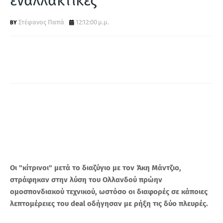
εναλλακτικές
Α
Στέφανος Παπά
12:12:00 μ.μ.
Οι "κίτρινοι" μετά το διαζύγιο με τον Άκη Μάντζιο,
στράφηκαν στην λύση του Ολλανδού πρώην
ομοσπονδιακού τεχνικού, ωστόσο οι διαφορές σε κάποιες
λεπτομέρειες του deal οδήγησαν με ρήξη τις δύο πλευρές.