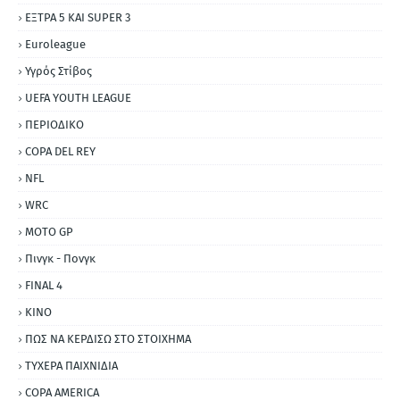
ΕΞΤΡΑ 5 ΚΑΙ SUPER 3
Εuroleague
Υγρός Στίβος
UEFA YOUTH LEAGUE
ΠΕΡΙΟΔΙΚΟ
COPA DEL REY
NFL
WRC
MOTO GP
Πινγκ - Πονγκ
FINAL 4
ΚΙΝΟ
ΠΩΣ ΝΑ ΚΕΡΔΙΣΩ ΣΤΟ ΣΤΟΙΧΗΜΑ
ΤΥΧΕΡΑ ΠΑΙΧΝΙΔΙΑ
COPA AMERICA