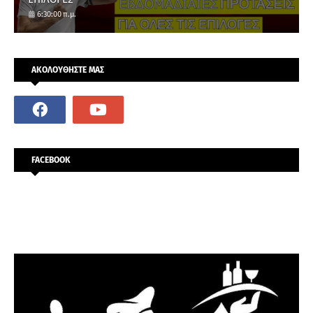
6:30:00 π.μ.
ΑΚΟΛΟΥΘΗΣΤΕ ΜΑΣ
FACEBOOK