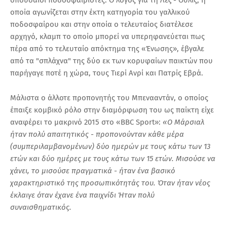
οποία αγωνίζεται στην έκτη κατηγορία του γαλλικού
ποδοσφαίρου και στην οποία ο τελευταίος διατέλεσε
αρχηγό, κλαμπ το οποίο μπορεί να υπερηφανεύεται πως
πέρα από το τελευταίο απόκτημα της «Ένωσης», έβγαλε
από τα "σπλάχνα" της δύο εκ των κορυφαίων παικτών που
παρήγαγε ποτέ η χώρα, τους Τιερί Ανρί και Πατρίς Εβρά.
Μάλιστα ο άλλοτε προπονητής του Μπενααντάν, ο οποίος
έπαιξε κομβικό ρόλο στην διαμόρφωση του ως παίκτη είχε
αναφέρει το μακρινό 2015 στο «BBC Sport»:
«Ο Μάρσιαλ
ήταν πολύ απαιτητικός - προπονούνταν κάθε μέρα
(συμπεριλαμβανομένων) δύο ημερών με τους κάτω των 13
ετών και δύο ημέρες με τους κάτω των 15 ετών. Μισούσε να
χάνει, το μισούσε πραγματικά - ήταν ένα βασικό
χαρακτηριστικό της προσωπικότητάς του. Όταν ήταν νέος
έκλαιγε όταν έχανε ένα παιχνίδι Ήταν πολύ
συναισθηματικός.