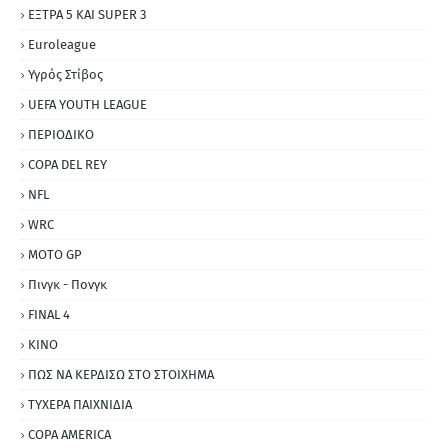
ΕΞΤΡΑ 5 ΚΑΙ SUPER 3
Εuroleague
Υγρός Στίβος
UEFA YOUTH LEAGUE
ΠΕΡΙΟΔΙΚΟ
COPA DEL REY
NFL
WRC
MOTO GP
Πινγκ - Πονγκ
FINAL 4
ΚΙΝΟ
ΠΩΣ ΝΑ ΚΕΡΔΙΣΩ ΣΤΟ ΣΤΟΙΧΗΜΑ
ΤΥΧΕΡΑ ΠΑΙΧΝΙΔΙΑ
COPA AMERICA