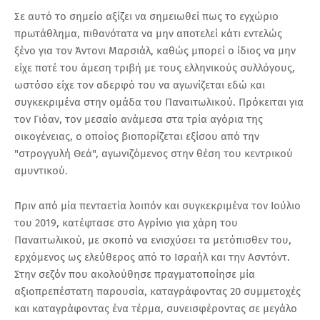
Σε αυτό το σημείο αξίζει να σημειωθεί πως το εγχώριο
πρωτάθλημα, πιθανότατα να μην αποτελεί κάτι εντελώς
ξένο για τον Άντονι Μαρσιάλ, καθώς μπορεί ο ίδιος να μην
είχε ποτέ του άμεση τριβή με τους ελληνικούς συλλόγους,
ωστόσο είχε τον αδερφό του να αγωνίζεται εδώ και
συγκεκριμένα στην ομάδα του Παναιτωλικού. Πρόκειται για
τον Γιόαν, τον μεσαίο ανάμεσα στα τρία αγόρια της
οικογένειας, ο οποίος βιοπορίζεται εξίσου από την
"στρογγυλή Θεά", αγωνιζόμενος στην θέση του κεντρικού
αμυντικού.
Πριν από μία πενταετία λοιπόν και συγκεκριμένα τον Ιούλιο
του 2019, κατέφτασε στο Αγρίνιο για χάρη του
Παναιτωλικού, με σκοπό να ενισχύσει τα μετόπισθεν του,
ερχόμενος ως ελεύθερος από το Ισραήλ και την Ασντόντ.
Στην σεζόν που ακολούθησε πραγματοποίησε μία
αξιοπρεπέστατη παρουσία, καταγράφοντας 20 συμμετοχές
και καταγράφοντας ένα τέρμα, συνεισφέροντας σε μεγάλο