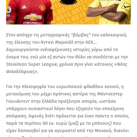
Στον απόηχο τις μεταγραφικής "βόμβας" του καλοκαιριού,
της έλευσης του Άντονι Μαρσιάλ στην ΑΕΚ...
δημιουργούνται ενδιαφέρουσες ιστορίες γύρω από το
όνομα του, ενώ μία εξ αυτών τον θέλει να συνδέεται με την
Stoiximan Super League, χρόνια πριν γίνει κάτοικος «Νέας
Φιλαδέλφειας».
Για την πλειοψηφία του ευρωπαϊκού φίλαθλου κοινού, η
μετακόμιση του μέχρι πρότινος αστέρα της Μάντσεστερ
Γιουνάιτεντ στην Ελλάδα προξένησε απορία, ωστόσο
υπάρχουν ουσιαστικοί λόγοι που εξηγούν την επικείμενη
απόφαση. Αφενός διότι πρόκειται για έναν παίκτη ο οποίος
παρά τα περίπου 60 εκ. ευρώ (μαζί με τα μπόνους) που
είχαν δαπανηθεί για να αγοραστεί από την Μονακό, διανύει