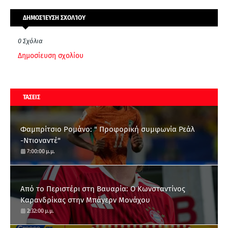
ΔΗΜΟΣΊΕΥΣΗ ΣΧΟΛΊΟΥ
0 Σχόλια
Δημοσίευση σχολίου
ΤΑΣΕΙΣ
Φαμπρίτσιο Ρομάνο: " Προφορική συμφωνία Ρεάλ
-Ντιοναντέ"
7:00:00 μ.μ.
Από το Περιστέρι στη Βαυαρία: O Κωνσταντίνος
Καρανδρίκας στην Μπάγερν Μονάχου
2:32:00 μ.μ.