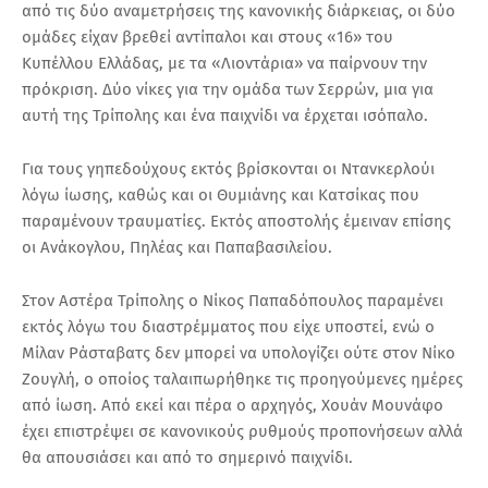
από τις δύο αναμετρήσεις της κανονικής διάρκειας, οι δύο
ομάδες είχαν βρεθεί αντίπαλοι και στους «16» του
Κυπέλλου Ελλάδας, με τα «Λιοντάρια» να παίρνουν την
πρόκριση. Δύο νίκες για την ομάδα των Σερρών, μια για
αυτή της Τρίπολης και ένα παιχνίδι να έρχεται ισόπαλο.
Για τους γηπεδούχους εκτός βρίσκονται οι Ντανκερλούι
λόγω ίωσης, καθώς και οι Θυμιάνης και Κατσίκας που
παραμένουν τραυματίες. Εκτός αποστολής έμειναν επίσης
οι Ανάκογλου, Πηλέας και Παπαβασιλείου.
Στον Αστέρα Τρίπολης ο Νίκος Παπαδόπουλος παραμένει
εκτός λόγω του διαστρέμματος που είχε υποστεί, ενώ ο
Μίλαν Ράσταβατς δεν μπορεί να υπολογίζει ούτε στον Νίκο
Ζουγλή, ο οποίος ταλαιπωρήθηκε τις προηγούμενες ημέρες
από ίωση. Από εκεί και πέρα ο αρχηγός, Χουάν Μουνάφο
έχει επιστρέψει σε κανονικούς ρυθμούς προπονήσεων αλλά
θα απουσιάσει και από το σημερινό παιχνίδι.