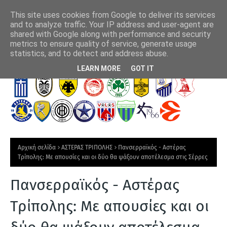
This site uses cookies from Google to deliver its services
and to analyze traffic. Your IP address and user-agent are
shared with Google along with performance and security
metrics to ensure quality of service, generate usage
Τσιμίκας: 6 χρόνια στην Λίβερπουλ, το μήνυμα των Άγγλων
Μάν
statistics, and to detect and address abuse.
επι
Τ
LEARN MORE
GOT IT
Ε
Λ
Ε
Υ
Τ
Αρχική σελίδα
ΑΣΤΕΡΑΣ ΤΡΙΠΟΛΗΣ
Πανσερραϊκός - Αστέρας
Α
Τρίπολης: Με απουσίες και οι δύο θα ψάξουν αποτέλεσμα στις Σέρρες
Ι
Πανσερραϊκός - Αστέρας
Α
Ν
Τρίπολης: Με απουσίες και οι
Ε