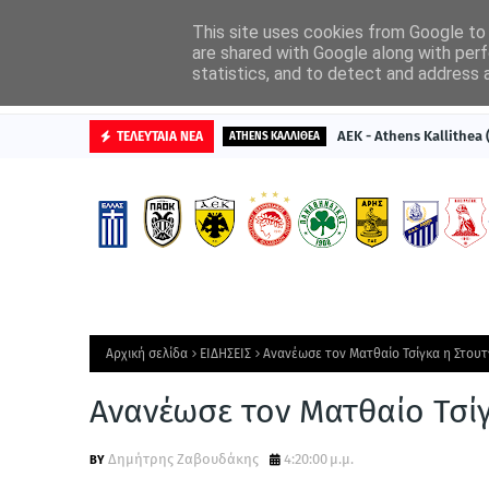
ΑΡΧΙΚΗ
ΔΙΑΦΗΜΙΣΤΕΙΤΕ
This site uses cookies from Google to d
are shared with Google along with perf
statistics, and to detect and address 
ΒΑΘΜΟΛΟΓΙΕΣ
ΑΕΚ - Athens Kallithea
ΤΕΛΕΥΤΑΙΑ ΝΕΑ
ATHENS ΚΑΛΛΙΘΕΑ
Αρχική σελίδα
ΕΙΔΗΣΕΙΣ
Ανανέωσε τον Ματθαίο Τσίγκα η Στου
Ανανέωσε τον Ματθαίο Τσί
Δημήτρης Ζαβουδάκης
4:20:00 μ.μ.