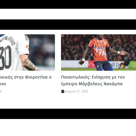
νεικός στην Φιορεντίνα ο
Παναιτωλικός: Ενίσχυση με τον
όνο
έμπειρο Μάρβελους Νακάμπα
26
August 07, 2026