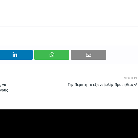
ΝΕΌΤΕΡ
ς να
Την Πέμπτη το εξ αναβολής Προμηθέας-Α
ινούς