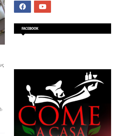
FACEBOOK
ως
η.