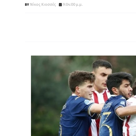
Νίκος Κιοσσές
9:04:00 μ.μ.