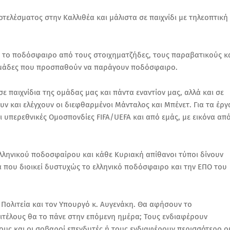
οτελέσματος στην Καλλιθέα και μάλιστα σε παιχνίδι με τηλεοπτική
αι το ποδόσφαιρο από τους στοιχηματζήδες, τους παραβατικούς κ
ες ομάδες που προσπαθούν να παράγουν ποδόσφαιρο.
 σε παιχνίδια της ομάδας μας και πάντα εναντίον μας, αλλά και σε
υν και ελέγχουν οι διεφθαρμένοι Μάνταλος και Μπένετ. Για τα έργ
 υπερεθνικές Ομοσπονδίες FIFA/UEFA και από εμάς, με εικόνα απ
 ελληνικού ποδοσφαίρου και κάθε Κυριακή απίθανοι τύποι δίνουν
α που διοικεί δυστυχώς το ελληνικό ποδόσφαιρο και την ΕΠΟ του
 Πολιτεία και τον Υπουργό κ. Αυγενάκη. Θα αφήσουν το
πιτέλους θα το πάνε στην επόμενη ημέρα; Τους ενδιαφέρουν
τους και οι σοβαροί επενδυτές ή τους ενδιαφέρουν περισσότερο ο