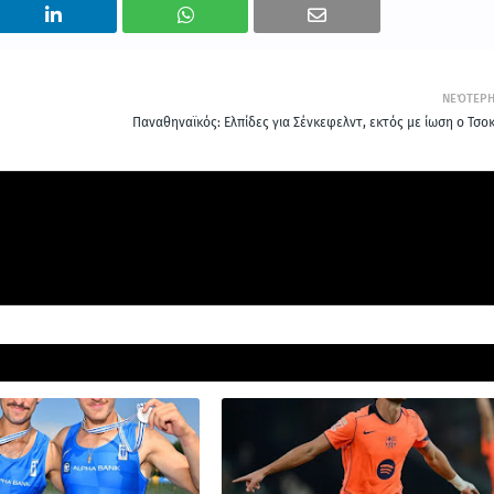
ΝΕΌΤΕΡ
Παναθηναϊκός: Ελπίδες για Σένκεφελντ, εκτός με ίωση ο Τσοκ