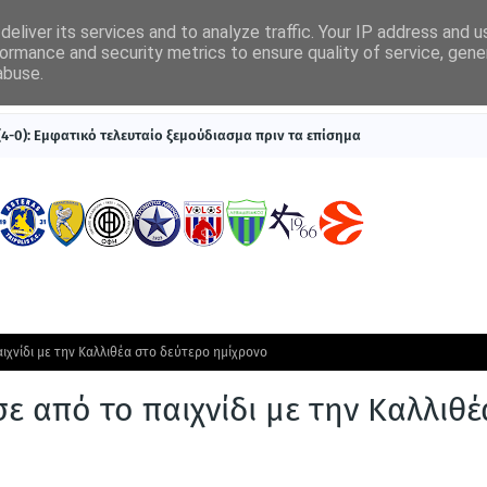
eliver its services and to analyze traffic. Your IP address and 
ormance and security metrics to ensure quality of service, gen
abuse.
ΠΡΩΤΟΣΕΛΙΔΑ
SUPERLEAGUE 1
ΣΥΣΤΗΜΑΤΑ ΓΙΑ ΣΤΟΙΧΗΜΑ
 (4-0): Εμφατικό τελευταίο ξεμούδιασμα πριν τα επίσημα
ιχνίδι με την Καλλιθέα στο δεύτερο ημίχρονο
 από το παιχνίδι με την Καλλιθέ