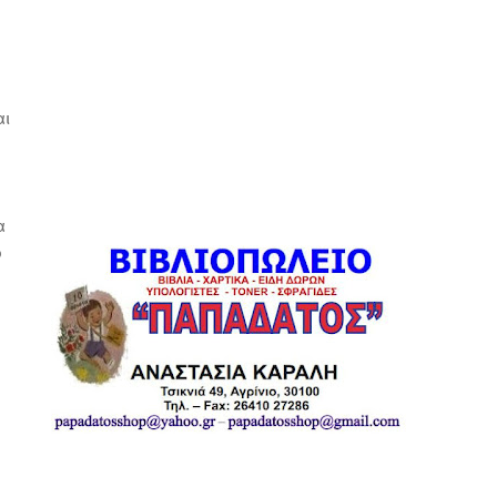
αι
α
ό
ι