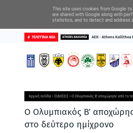
ΑΡΧΙΚΗ
ΔΙΑΦΗΜΙΣΤΕΙΤΕ
This site uses cookies from Google to d
are shared with Google along with perf
statistics, and to detect and address 
ΒΑΘΜΟΛΟΓΙΕΣ
ΑΕΚ - Athens Kallithea
ΤΕΛΕΥΤΑΙΑ ΝΕΑ
ATHENS ΚΑΛΛΙΘΕΑ
Αρχική σελίδα
ΕΙΔΗΣΕΙΣ
Ο Ολυμπιακός Β΄ αποχώρησε από το πα
Ο Ολυμπιακός Β΄ αποχώρησε
στο δεύτερο ημίχρονο