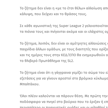
Το ζήτημα δεν είναι η «με το έτσι θέλω» αλλοίωση απ
κάλυψη, που δείχνει και το θράσος τους.
Σε κάθε αγωνιστική της Super League 2 γελοιοποιείτ
τα πιόνια τους και πνίγονται ακόμα και οι ελάχιστ
Το ζήτημα, λοιπόν, δεν είναι οι αμέτρητες αλλοιώσεις
παιχνίδια άλλων ομάδων, με τους διαιτητές που ορίζο
και τις ημέρες τους στην ΚΕΔ/ΕΠΟ θα ενημερωθούν οι
το θλιβερό Πρωτάθλημα της SL2.
Το ζήτημα είναι ότι η γάγγραινα γεμίζει το σώμα του
εξετάσεις για να γίνουν αρεστοί στο βρόμικο κύκλωμ
Μπαλτάκου.
Όλοι πλέον καλούνται να πάρουν θέση. Με πρώτη την
ποδόσφαιρο να πνιγεί στο βούρκο που το έριξαν ή ε
περισσότερο οι πραγματικές ομάδες και οι φίλαθλοί 