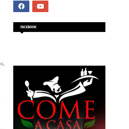
FACEBOOK
υς,