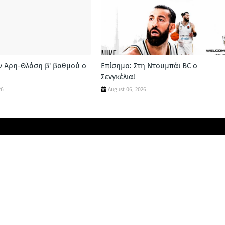
ν Άρη-Θλάση β' βαθμού ο
Επίσημο: Στη Ντουμπάι BC ο
Σενγκέλια!
26
August 06, 2026