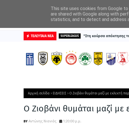
ΑΡΧΙΚΗ
ΔΙΑΦΗΜΙΣΤΕΙΤΕ
This site uses cookies from Google to d
are shared with Google along with perf
statistics, and to detect and address 
ΒΑΘΜΟΛΟΓΙΕΣ
"Στη κούρσα απόκτησης τ
ΤΕΛΕΥΤΑΙΑ ΝΕΑ
SUPERLEAGUE
Αρχική σελίδα
ΕΙΔΗΣΕΙΣ
O Ζιοβάνι θυμάται μαζί με εκλεκτή πα
O Ζιοβάνι θυμάται μαζί με
Aντώνης Νιανιάς
1:20:00 μ.μ.