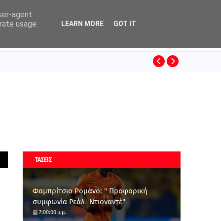
user-agent
erate usage
LEARN MORE
GOT IT
ΚΙΝΟ
SUPERLEAGUE
ΤΑΣΕΙΣ
Φαμπρίτσιο Ρομάνο: " Προφορική
συμφωνία Ρεάλ -Ντιοναντέ"
7:00:00 μ.μ.