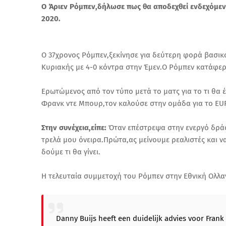
Ο Άριεν Ρόμπεν,δήλωσε πως θα αποδεχθεί ενδεχόμεν
2020.
O 37χρονος Ρόμπεν,ξεκίνησε για δεύτερη φορά βασικός
Κυριακής με 4-0 κόντρα στην Έμεν.Ο Ρόμπεν κατάφερε
Ερωτώμενος από τον τύπο μετά το ματς για το τι θα
Φρανκ ντε Μπουρ,τον καλούσε στην ομάδα για το EU
Στην συνέχεια,είπε:
Όταν επέστρεψα στην ενεργό δρά
τρελά μου όνειρα.Πρώτα,ας μείνουμε ρεαλιστές και 
δούμε τι θα γίνει.
Η τελευταία συμμετοχή του Ρόμπεν στην Εθνική Ολλαν
Danny Buijs heeft een duidelijk advies voor Frank