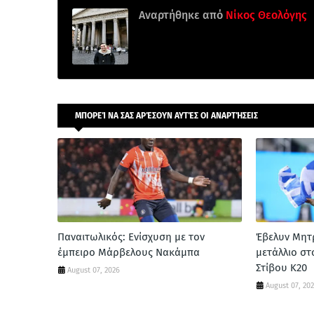
Αναρτήθηκε από
Νίκος Θεολόγης
ΜΠΟΡΕΊ ΝΑ ΣΑΣ ΑΡΈΣΟΥΝ ΑΥΤΈΣ ΟΙ ΑΝΑΡΤΉΣΕΙΣ
Παναιτωλικός: Ενίσχυση με τον
Έβελυν Μητ
έμπειρο Μάρβελους Νακάμπα
μετάλλιο σ
Στίβου Κ20
August 07, 2026
August 07, 20