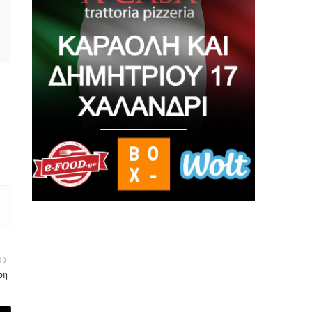
Η
αρη