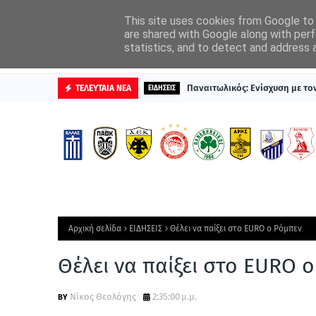
ΑΡΧΙΚΗ
ΔΙΑΦΗΜΙΣΤΕΙΤΕ
This site uses cookies from Google to d
are shared with Google along with perf
statistics, and to detect and address 
ΒΑΘΜΟΛΟΓΙΕΣ
Παναιτωλικός: Ενίσχυση με τ
ΤΕΛΕΥΤΑΙΑ ΝΕΑ
ΕΙΔΗΣΕΙΣ
Αρχική σελίδα
ΕΙΔΗΣΕΙΣ
Θέλει να παίξει στο EURO ο Ρόμπεν
Θέλει να παίξει στο EURO 
Νίκος Θεολόγης
2:35:00 μ.μ.