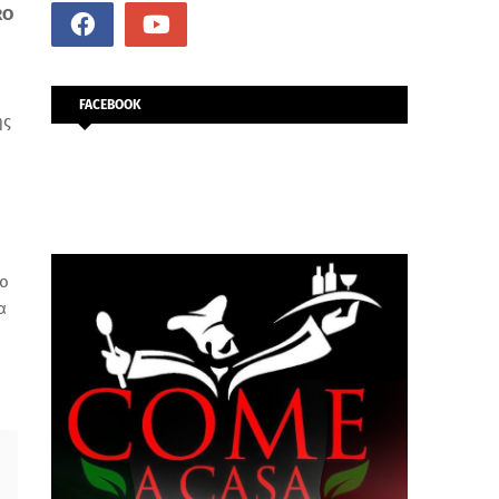
RO
FACEBOOK
ης
ιο
α