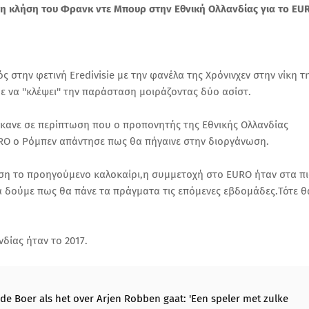
η κλήση του Φρανκ ντε Μπουρ στην Εθνική Ολλανδίας για το EU
 στην φετινή Eredivisie με την φανέλα της Χρόνινχεν στην νίκη τ
 να ''κλέψει'' την παράσταση μοιράζοντας δύο ασίστ.
 έκανε σε περίπτωση που ο προπονητής της Εθνικής Ολλανδίας
RO ο Ρόμπεν απάντησε πως θα πήγαινε στην διοργάνωση.
ση το προηγούμενο καλοκαίρι,η συμμετοχή στο EURO ήταν στα π
να δούμε πως θα πάνε τα πράγματα τις επόμενες εβδομάδες.Τότε θ
δίας ήταν το 2017.
 de Boer als het over Arjen Robben gaat: 'Een speler met zulke