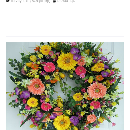
Παναγιώτης Φλεβάρης
4:27:00 μ.μ.
Α