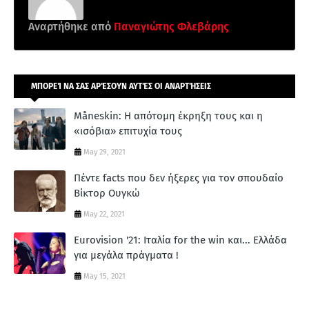
Αναρτήθηκε από
Παναγιώτης Φλεβάρης
ΜΠΟΡΕΊ ΝΑ ΣΑΣ ΑΡΈΣΟΥΝ ΑΥΤΈΣ ΟΙ ΑΝΑΡΤΉΣΕΙΣ
Måneskin: Η απότομη έκρηξη τους και η
«ισόβια» επιτυχία τους
May 29, 2021
Πέντε facts που δεν ήξερες για τον σπουδαίο
Βίκτορ Ουγκώ
May 22, 2021
Eurovision '21: Ιταλία for the win και... Ελλάδα
για μεγάλα πράγματα !
May 15, 2021