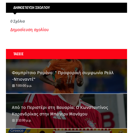
ΔΗΜΟΣΊΕΥΣΗ ΣΧΟΛΊΟΥ
0 Σχόλια
Δημοσίευση σχολίου
ΤΑΣΕΙΣ
Φαμπρίτσιο Ρομάνο: " Προφορική συμφωνία Ρεάλ
-Ντιοναντέ"
7:00:00 μ.μ.
Από το Περιστέρι στη Βαυαρία: O Κωνσταντίνος
Καρανδρίκας στην Μπάγερν Μονάχου
2:32:00 μ.μ.