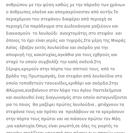
ανθρώπου με την φύση καθώς με την πάροδο των χρόνων
ο άνθρωπος ολοένα και απομακρύνονταν από αυτήν.Το
περιεχόμενο του στεφάνου διαφέρει από περιοχή σε
περιοχή.Για παράδειγμα στα Δωδεκάνησα μαζεύουν και
διακοσμούν το λουλούδι ανοιχτομάτης στο στεφάνι και
όποιος το έχει είναι γερός και τυχερός.Στα μέρη της Μικράς
Ασίας έβαζαν εκτός λουλούδια και σκόρδο για την
αποφυγή της κακοτυχίας,αγκάθια για τους εχθρούς και
σταχύ το οποίο συμβολίζε την καλή σοδειά.Στη
Σέριφο,κρεμούν στην πόρτα του σπιτιού τους από το
βράδυ της Πρωτομαγιάς, ένα στεφάνι από λουλούδια στο
οποίο τοποθετούν τσουκνίδες,κριθάρι και σκόρδο.Στην
Φλώρινα,ανεβαίνουν στον λόφο του Αγίου Παντελεήμονα
και ακολουθεί ένας διαγωνισμός στον οποίο ανταγωνίζονται
για το ποιος θα μαζέψει πρώτος λουλούδια , φτιάχνουν τα
στεφάνια τους και πρέπει να προλάβουν να τα κρεμάσουν
στην πόρτα τους πρώτοι και να πιάσουν πρώτοι τον Μάη
,για καλοτυχία.Όπως είναι γνωστό,σε όλες τις γιορτές το