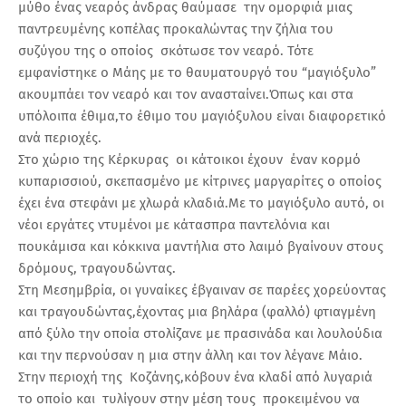
μύθο ένας νεαρός άνδρας θαύμασε την ομορφιά μιας
παντρευμένης κοπέλας προκαλώντας την ζήλια του
συζύγου της ο οποίος σκότωσε τον νεαρό. Τότε
εμφανίστηκε ο Μάης με το θαυματουργό του “μαγιόξυλο”
ακουμπάει τον νεαρό και τον ανασταίνει.Όπως και στα
υπόλοιπα έθιμα,το έθιμο του μαγιόξυλου είναι διαφορετικό
ανά περιοχές.
Στο χώριο της Κέρκυρας οι κάτοικοι έχουν έναν κορμό
κυπαρισσιού, σκεπασμένο με κίτρινες μαργαρίτες ο οποίος
έχει ένα στεφάνι με χλωρά κλαδιά.Με το μαγιόξυλο αυτό, οι
νέοι εργάτες ντυμένοι με κάτασπρα παντελόνια και
πουκάμισα και κόκκινα μαντήλια στο λαιμό βγαίνουν στους
δρόμους, τραγουδώντας.
Στη Μεσημβρία, οι γυναίκες έβγαιναν σε παρέες χορεύοντας
και τραγουδώντας,έχοντας μια βηλάρα (φαλλό) φτιαγμένη
από ξύλο την οποία στολίζανε με πρασινάδα και λουλούδια
και την περνούσαν η μια στην άλλη και τον λέγανε Μάιο.
Στην περιοχή της Κοζάνης,κόβουν ένα κλαδί από λυγαριά
το οποίο και τυλίγουν στην μέση τους προκειμένου να