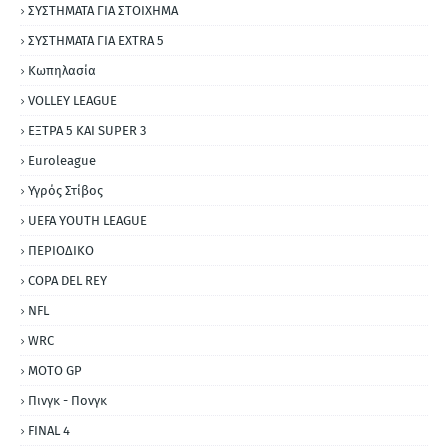
ΣΥΣΤΗΜΑΤΑ ΓΙΑ ΣΤΟΙΧΗΜΑ
ΣΥΣΤΗΜΑΤΑ ΓΙΑ ΕΧΤRΑ 5
Κωπηλασία
VOLLEY LEAGUE
ΕΞΤΡΑ 5 ΚΑΙ SUPER 3
Εuroleague
Υγρός Στίβος
UEFA YOUTH LEAGUE
ΠΕΡΙΟΔΙΚΟ
COPA DEL REY
NFL
WRC
MOTO GP
Πινγκ - Πονγκ
FINAL 4