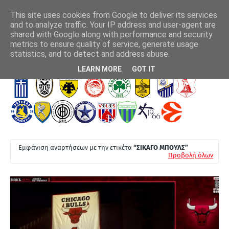
This site uses cookies from Google to deliver its services
and to analyze traffic. Your IP address and user-agent are
shared with Google along with performance and security
metrics to ensure quality of service, generate usage
ΑΕΚ - Athens Kallithea (4-0): Εμφατικό τελευταίο
Αση
statistics, and to detect and address abuse.
ξεμούδιασμα πριν τα επίσημα
Τ
LEARN MORE
GOT IT
Ε
Λ
Ε
Υ
Τ
Εμφάνιση αναρτήσεων με την ετικέτα
ΣΙΚΑΓΟ ΜΠΟΥΛΣ
Α
Προβολή όλων
Ι
Α
Ν
Ε