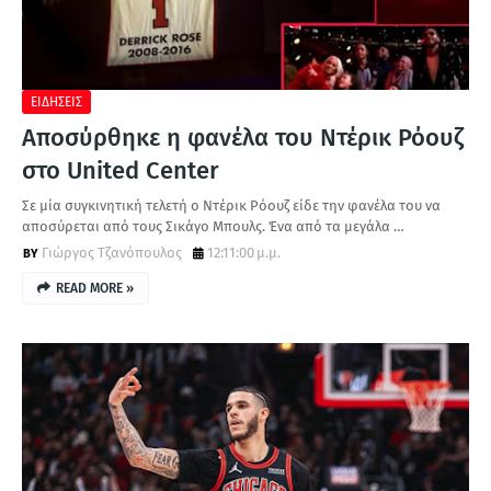
Α
ΕΙΔΗΣΕΙΣ
Αποσύρθηκε η φανέλα του Ντέρικ Ρόουζ
στο United Center
Σε μία συγκινητική τελετή ο Ντέρικ Ρόουζ είδε την φανέλα του να
αποσύρεται από τους Σικάγο Μπουλς. Ένα από τα μεγάλα …
Γιώργος Τζανόπουλος
12:11:00 μ.μ.
READ MORE »