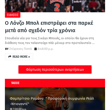
ΕΙΔΗΣΕΙΣ
Ο Λόνζο Μπολ επιστρέφει στα παρκέ
μετά από σχεδόν τρία χρόνια
Σπουδαία νέα για τους Σικάγο Μπουλς, οι οποίοι θα έχουν στη
διάθεση τους τον ταλαντούχο πλέι μέικερ στο προτελευταίο …
Στέφανος Παπά
8:48:00 μ.μ.
READ MORE »
Φόρτωση περισσότερων αναρτήσεων
ΤΑΣΕΙΣ
Φαμπρίτσιο Ρομάνο: " Προφορική συμφωνία Ρεάλ
-Ντιοναντέ"
7:00:00 μ.μ.