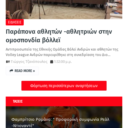
Α
ΕΙΔΗΣΕΙΣ
Παράπονα αθλητών -αθλητριών στην
ομοσπονδία βόλλεϊ
Αντιπροσωπεία της Εθνικής Ομάδας Βόλεϊ Ανδρών και αθλητών της
Volley League Ανδρών παρευρέθηκε στη συνεδρίαση του Διο…
Γιώργος Τζανόπουλος
1:32:00 μ.μ.
READ MORE »
Φόρτωση περισσότερων αναρτήσεων
ΤΑΣΕΙΣ
Φαμπρίτσιο Ρομάνο: " Προφορική συμφωνία Ρεάλ
-Ντιοναντέ"