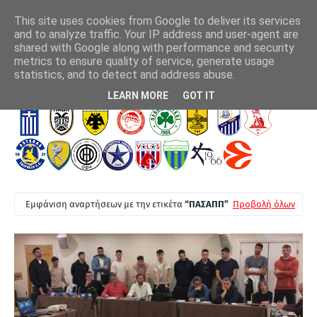
This site uses cookies from Google to deliver its services
and to analyze traffic. Your IP address and user-agent are
shared with Google along with performance and security
metrics to ensure quality of service, generate usage
ΑΕΚ - Athens Kallithea (4-0): Εμφατικό τελευταίο
Αση
statistics, and to detect and address abuse.
ξεμούδιασμα πριν τα επίσημα
Τ
LEARN MORE
GOT IT
Ε
Λ
Ε
Υ
Τ
Εμφάνιση αναρτήσεων με την ετικέτα
ΠΑΣΑΠΠ
Προβολή όλων
Α
Ι
Α
Ν
Ε