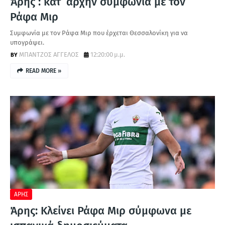
Άρης : κατ’ αρχήν συμφωνία με τον
Ράφα Μιρ
Συμφωνία με τον Ράφα Μιρ που έρχεται Θεσσαλονίκη για να
υπογράψει.
ΜΠΑΝΤΖΟΣ ΑΓΓΕΛΟΣ
12:20:00 μ.μ.
READ MORE »
ΑΡΗΣ
Άρης: Κλείνει Ράφα Μιρ σύμφωνα με