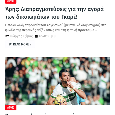
ΑΡΗΣ
Άρης: Διαπραγματεύσεις για την αγορά
των δικαιωμάτων του Γκαρέ!
Η πολύ καλή παρουσία του Αργεντινού (με ιταλικό διαβατήριο) στο
φινάλε της περσινής σεζόν όπως και στη φετινή προετοιμα…
Γιώργος Τζίμας
12:48:00 μ.μ.
READ MORE »
ΑΡΗΣ