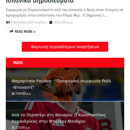
ισπανικά δημοσιεύματα
Συμφωνα με δημοσιεύματα από την Ισπανία, ο Αρης είναι έτοιμος να
προχωρήσει στην απόκτηση του Ράφα Μιρ. Ο 29χρονος Ι…
Παντελής Αϊδίνογλου
10:24:00 μ.μ.
READ MORE »
Φόρτωση περισσότερων αναρτήσεων
ΤΑΣΕΙΣ
Φαμπρίτσιο Ρομάνο: " Προφορική συμφωνία Ρεάλ
-Ντιοναντέ"
7:00:00 μ.μ.
Από το Περιστέρι στη Βαυαρία: O Κωνσταντίνος
Καρανδρίκας στην Μπάγερν Μονάχου
2:32:00 μ.μ.