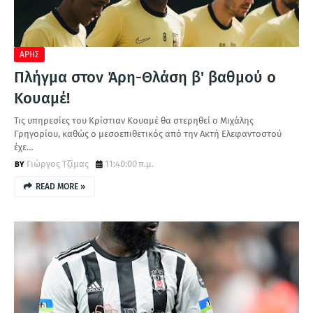
Α
ΑΡΗΣ
Πλήγμα στον Άρη-Θλάση β' βαθμού ο
Κουαμέ!
Τις υπηρεσίες του Κρίστιαν Κουαμέ θα στερηθεί ο Μιχάλης
Γρηγορίου, καθώς ο μεσοεπιθετικός από την Ακτή Ελεφαντοστού
έχε…
Γιώργος Τζίμας
11:40:00 π.μ.
READ MORE »