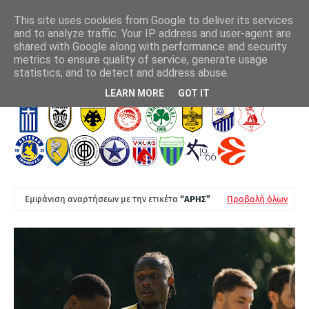
This site uses cookies from Google to deliver its services
and to analyze traffic. Your IP address and user-agent are
shared with Google along with performance and security
metrics to ensure quality of service, generate usage
λο της
"Στη κούρσα απόκτησης του Αριάγκα η ΑΕΚ"
Πλ
statistics, and to detect and address abuse.
Τ
LEARN MORE
GOT IT
Ε
Λ
Ε
Υ
Τ
Εμφάνιση αναρτήσεων με την ετικέτα
ΑΡΗΣ
Προβολή όλων
Α
Ι
Α
Ν
Ε