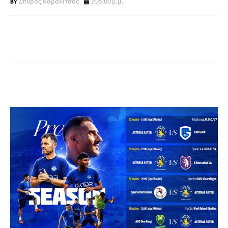
Σπύρος Καρακίτσος
3:05:00 μ.μ.
Α