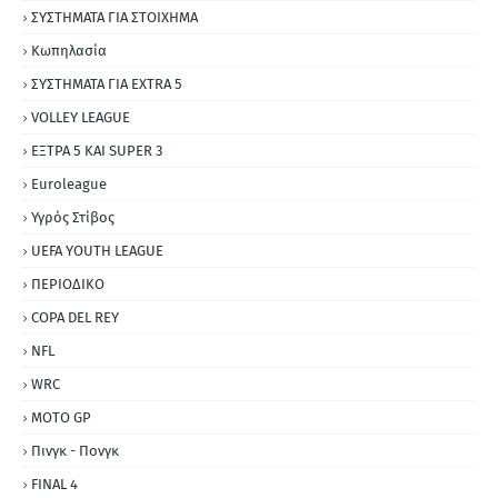
ΣΥΣΤΗΜΑΤΑ ΓΙΑ ΣΤΟΙΧΗΜΑ
Κωπηλασία
ΣΥΣΤΗΜΑΤΑ ΓΙΑ ΕΧΤRΑ 5
VOLLEY LEAGUE
ΕΞΤΡΑ 5 ΚΑΙ SUPER 3
Εuroleague
Υγρός Στίβος
UEFA YOUTH LEAGUE
ΠΕΡΙΟΔΙΚΟ
COPA DEL REY
NFL
WRC
MOTO GP
Πινγκ - Πονγκ
FINAL 4