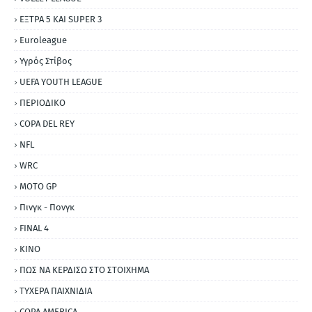
ΕΞΤΡΑ 5 ΚΑΙ SUPER 3
Εuroleague
Υγρός Στίβος
UEFA YOUTH LEAGUE
ΠΕΡΙΟΔΙΚΟ
COPA DEL REY
NFL
WRC
MOTO GP
Πινγκ - Πονγκ
FINAL 4
ΚΙΝΟ
ΠΩΣ ΝΑ ΚΕΡΔΙΣΩ ΣΤΟ ΣΤΟΙΧΗΜΑ
ΤΥΧΕΡΑ ΠΑΙΧΝΙΔΙΑ
COPA AMERICA