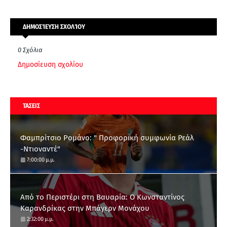
ΔΗΜΟΣΊΕΥΣΗ ΣΧΟΛΊΟΥ
0 Σχόλια
Δημοσίευση σχολίου
ΤΑΣΕΙΣ
Φαμπρίτσιο Ρομάνο: " Προφορική συμφωνία Ρεάλ
-Ντιοναντέ"
7:00:00 μ.μ.
Από το Περιστέρι στη Βαυαρία: O Κωνσταντίνος
Καρανδρίκας στην Μπάγερν Μονάχου
2:32:00 μ.μ.