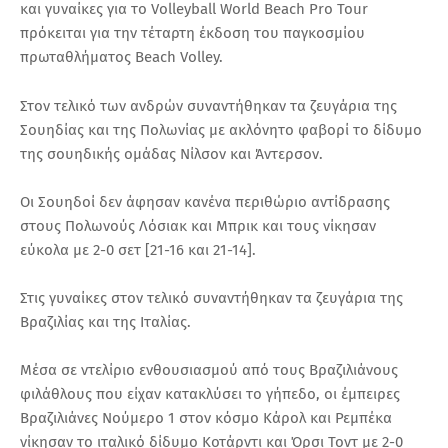
και γυναίκες για το Volleyball World Beach Pro Tour
πρόκειται για την τέταρτη έκδοση του παγκοσμίου
πρωταθλήματος Beach Volley.
Στον τελικό των ανδρών συναντήθηκαν τα ζευγάρια της
Σουηδίας και της Πολωνίας με ακλόνητο φαβορί το δίδυμο
της σουηδικής ομάδας Νίλσον και Άντερσον.
Οι Σουηδοί δεν άφησαν κανένα περιθώριο αντίδρασης
στους Πολωνούς Λόσιακ και Μπρικ και τους νίκησαν
εύκολα με 2-0 σετ [21-16 και 21-14].
Στις γυναίκες στον τελικό συναντήθηκαν τα ζευγάρια της
Βραζιλίας και της Ιταλίας.
Μέσα σε ντελίριο ενθουσιασμού από τους Βραζιλιάνους
φιλάθλους που είχαν κατακλύσει το γήπεδο, οι έμπειρες
Βραζιλιάνες Νούμερο 1 στον κόσμο Κάρολ και Ρεμπέκα
νίκησαν το ιταλικό δίδυμο Κοτάρντι και Όρσι Τοντ με 2-0