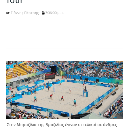
Tour
Α
Γιάννης Πέρτσης
7:36:00 μ.μ.
Στην Μπραζίλια της Βραζιλίας έγιναν οι τελικοί σε άνδρες