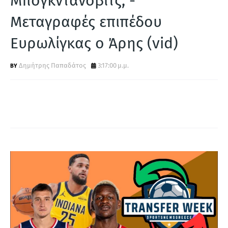
Μπογκντάνοβιτς; -
Α
Μεταγραφές επιπέδου
Ευρωλίγκας ο Άρης (vid)
Δημήτρης Παπαδάτος
3:17:00 μ.μ.