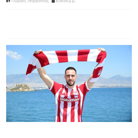
Γιώργος Τσιβγενίδης
8:36:00 μ.μ.
Α