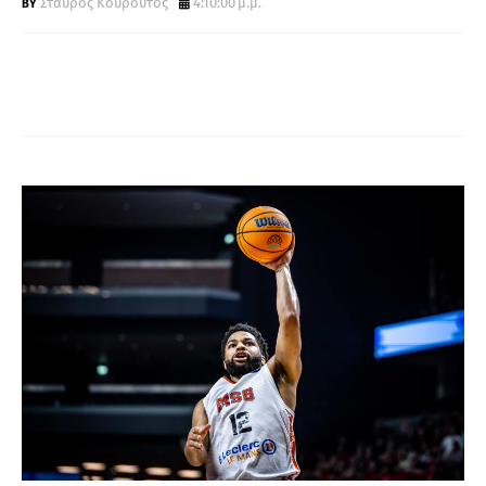
Σταύρος Κουρούτος
4:10:00 μ.μ.
Α