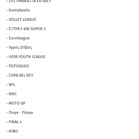
ΣΥΣΤΗΜΑΤΑ ΓΙΑ ΕΧΤRΑ 5
Κωπηλασία
VOLLEY LEAGUE
ΕΞΤΡΑ 5 ΚΑΙ SUPER 3
Εuroleague
Υγρός Στίβος
UEFA YOUTH LEAGUE
ΠΕΡΙΟΔΙΚΟ
COPA DEL REY
NFL
WRC
MOTO GP
Πινγκ - Πονγκ
FINAL 4
ΚΙΝΟ