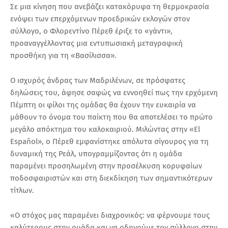
Σε μια κίνηση που ανεβάζει κατακόρυφα τη θερμοκρασία
ενόψει των επερχόμενων προεδρικών εκλογών στον
σύλλογο, ο Φλορεντίνο Πέρεθ έριξε το «γάντι»,
προαναγγέλλοντας μια εντυπωσιακή μεταγραφική
προσθήκη για τη «Βασίλισσα».
Ο ισχυρός άνδρας των Μαδριλένων, σε πρόσφατες
δηλώσεις του, άφησε σαφώς να εννοηθεί πως την ερχόμενη
Πέμπτη οι φίλοι της ομάδας θα έχουν την ευκαιρία να
μάθουν το όνομα του παίκτη που θα αποτελέσει το πρώτο
μεγάλο απόκτημα του καλοκαιριού. Μιλώντας στην «El
Español», ο Πέρεθ εμφανίστηκε απόλυτα σίγουρος για τη
δυναμική της Ρεάλ, υπογραμμίζοντας ότι η ομάδα
παραμένει προσηλωμένη στην προσέλκυση κορυφαίων
ποδοσφαιριστών και στη διεκδίκηση των σημαντικότερων
τίτλων.
«Ο στόχος μας παραμένει διαχρονικός: να φέρνουμε τους
καλύτερους στην ομάδα και να οδηγούμε τον σύλλογο στην