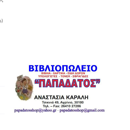
ις
s)