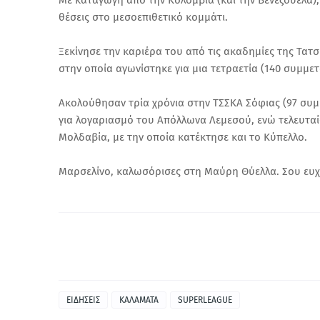
Με καταγωγή από την Κολομβία (και την Βενεζουέλα), 
θέσεις στο μεσοεπιθετικό κομμάτι.
Ξεκίνησε την καριέρα του από τις ακαδημίες της Τατσ
στην οποία αγωνίστηκε για μια τετραετία (140 συμμετο
Ακολούθησαν τρία χρόνια στην ΤΣΣΚΑ Σόφιας (97 συμμ
για λογαριασμό του Απόλλωνα Λεμεσού, ενώ τελευταί
Μολδαβία, με την οποία κατέκτησε και το Κύπελλο.
Μαρσελίνο, καλωσόρισες στη Μαύρη Θύελλα. Σου ευχόμα
ΕΙΔΗΣΕΙΣ
ΚΑΛΑΜΑΤΑ
SUPERLEAGUE