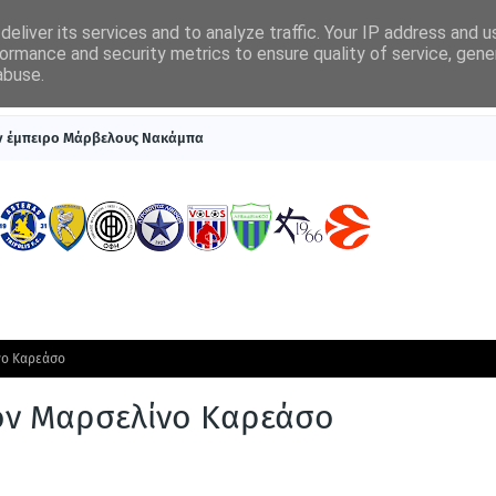
eliver its services and to analyze traffic. Your IP address and 
ormance and security metrics to ensure quality of service, gen
abuse.
ΠΡΩΤΟΣΕΛΙΔΑ
SUPERLEAGUE 1
ΣΥΣΤΗΜΑΤΑ ΓΙΑ ΣΤΟΙΧΗΜΑ
ον έμπειρο Μάρβελους Νακάμπα
νο Καρεάσο
ον Μαρσελίνο Καρεάσο