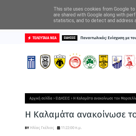
ΑΡΧΙΚΗ
ΔΙΑΦΗΜΙΣΤΕΙΤΕ
This site uses cookies from Google to d
are shared with Google along with perf
statistics, and to detect and address 
ΒΑΘΜΟΛΟΓΙΕΣ
Παναιτωλικός: Ενίσχυση με τ
ΤΕΛΕΥΤΑΙΑ ΝΕΑ
ΕΙΔΗΣΕΙΣ
Αρχική σελίδα
ΕΙΔΗΣΕΙΣ
Η Καλαμάτα ανακοίνωσε τον Μαρσελί
Η Καλαμάτα ανακοίνωσε τ
Ηλίας Γκέλιας
11:22:00 π.μ.