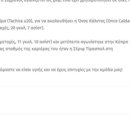
ο 26χρονος αγωνίζεται ως χαφ, ενώ έχει χρησιμοποιηθεί σε όλες τ
ίρα (Tachira u20), για να ακολουθήσει η Όνσε Κάλντας (Once Calda
χές, 20 γκολ, 7 ασίστ).
ετοχές, 11 γκολ, 10 ασίστ) και μετέπειτα αγωνίστηκε στην Κύπρο
ος σταθμός της καριέρας του ήταν η Σέριφ Τίρασπολ στη
στε να είσαι υγιής και να έχεις επιτυχίες με την ομάδα μας!