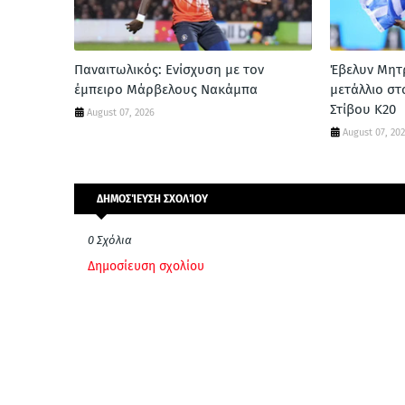
Παναιτωλικός: Ενίσχυση με τον
Έβελυν Μητ
έμπειρο Μάρβελους Νακάμπα
μετάλλιο σ
Στίβου Κ20
August 07, 2026
August 07, 20
ΔΗΜΟΣΊΕΥΣΗ ΣΧΟΛΊΟΥ
0 Σχόλια
Δημοσίευση σχολίου