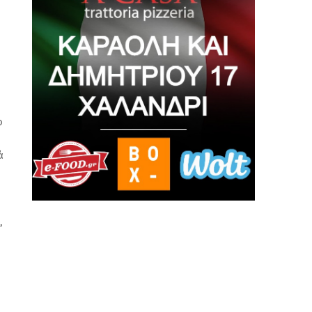
ο
ά
,