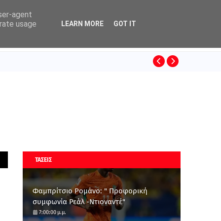
user-agent
erate usage
LEARN MORE
GOT IT
ΚΙΝΟ
SUPERLEAGUE
ΤΑΣΕΙΣ
Φαμπρίτσιο Ρομάνο: " Προφορική
συμφωνία Ρεάλ -Ντιοναντέ"
7:00:00 μ.μ.