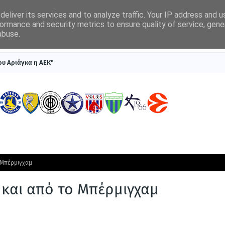
eliver its services and to analyze traffic. Your IP address and 
ormance and security metrics to ensure quality of service, gen
abuse.
ΠΡΩΤΟΣΕΛΙΔΑ
SUPERLEAGUE 1
ΣΥΣΤΗΜΑΤΑ ΓΙΑ ΣΤΟΙΧΗΜΑ
ου Αριάγκα η ΑΕΚ"
 Μπέρμιγχαμ
 και από το Μπέρμιγχαμ