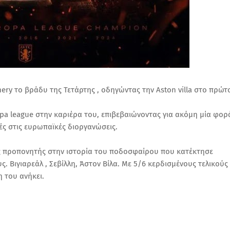
y το βράδυ της Τετάρτης , οδηγώντας την Aston villa στο πρώτ
opa league στην καριέρα του, επιβεβαιώνοντας για ακόμη μία φορ
ές στις ευρωπαϊκές διοργανώσεις.
ος προπονητής στην ιστορία του ποδοσφαίρου που κατέκτησε
 Βιγιαρεάλ , Σεβίλλη, Άστον Βίλα. Με 5/6 κερδισμένους τελικούς 
η του ανήκει.