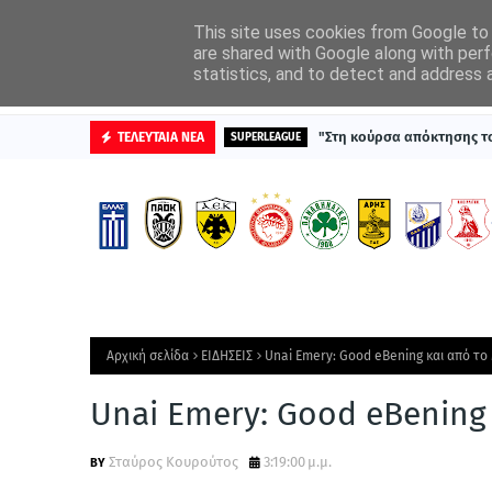
ΑΡΧΙΚΗ
ΔΙΑΦΗΜΙΣΤΕΙΤΕ
This site uses cookies from Google to d
are shared with Google along with perf
statistics, and to detect and address 
ΒΑΘΜΟΛΟΓΙΕΣ
"Στη κούρσα απόκτησης τ
ΤΕΛΕΥΤΑΙΑ ΝΕΑ
SUPERLEAGUE
Αρχική σελίδα
ΕΙΔΗΣΕΙΣ
Unai Emery: Good eBening και από το
Unai Emery: Good eBening
Σταύρος Κουρούτος
3:19:00 μ.μ.