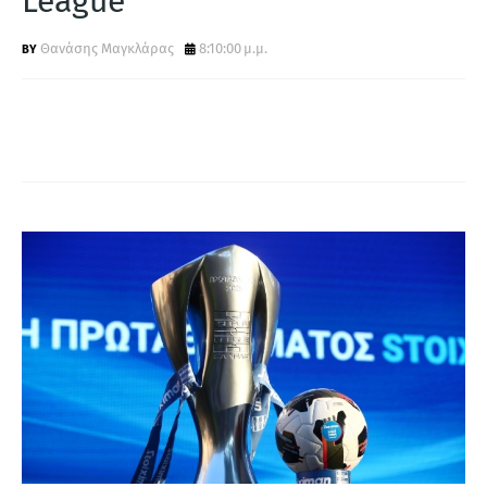
League
Α
Θανάσης Μαγκλάρας
8:10:00 μ.μ.